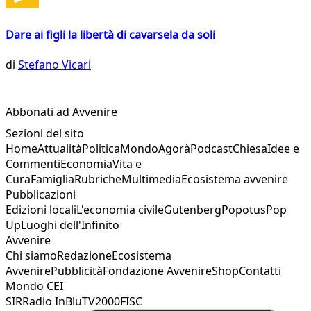
Dare ai figli la libertà di cavarsela da soli
di
Stefano Vicari
Abbonati ad Avvenire
Sezioni del sito
Home
Attualità
Politica
Mondo
Agorà
Podcast
Chiesa
Idee e
Commenti
Economia
Vita e
Cura
Famiglia
Rubriche
Multimedia
Ecosistema avvenire
Pubblicazioni
Edizioni locali
L'economia civile
Gutenberg
Popotus
Pop
Up
Luoghi dell'Infinito
Avvenire
Chi siamo
Redazione
Ecosistema
Avvenire
Pubblicità
Fondazione Avvenire
Shop
Contatti
Mondo CEI
SIR
Radio InBlu
TV2000
FISC