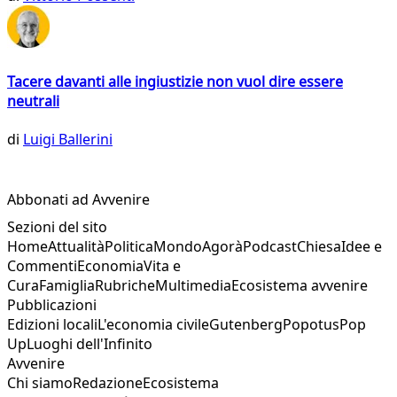
Tacere davanti alle ingiustizie non vuol dire essere
neutrali
di
Luigi Ballerini
Abbonati ad Avvenire
Sezioni del sito
Home
Attualità
Politica
Mondo
Agorà
Podcast
Chiesa
Idee e
Commenti
Economia
Vita e
Cura
Famiglia
Rubriche
Multimedia
Ecosistema avvenire
Pubblicazioni
Edizioni locali
L'economia civile
Gutenberg
Popotus
Pop
Up
Luoghi dell'Infinito
Avvenire
Chi siamo
Redazione
Ecosistema