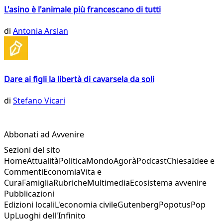
L'asino è l'animale più francescano di tutti
di
Antonia Arslan
Dare ai figli la libertà di cavarsela da soli
di
Stefano Vicari
Abbonati ad Avvenire
Sezioni del sito
Home
Attualità
Politica
Mondo
Agorà
Podcast
Chiesa
Idee e
Commenti
Economia
Vita e
Cura
Famiglia
Rubriche
Multimedia
Ecosistema avvenire
Pubblicazioni
Edizioni locali
L'economia civile
Gutenberg
Popotus
Pop
Up
Luoghi dell'Infinito