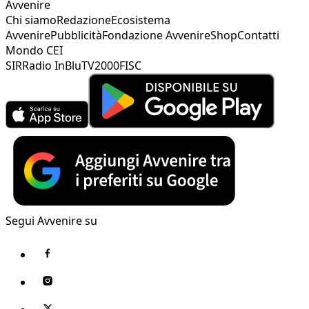
Avvenire
Chi siamo
Redazione
Ecosistema
Avvenire
Pubblicità
Fondazione Avvenire
Shop
Contatti
Mondo CEI
SIR
Radio InBlu
TV2000
FISC
Segui Avvenire su