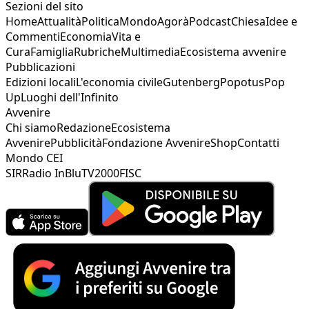
Sezioni del sito
Home
Attualità
Politica
Mondo
Agorà
Podcast
Chiesa
Idee e
Commenti
Economia
Vita e
Cura
Famiglia
Rubriche
Multimedia
Ecosistema avvenire
Pubblicazioni
Edizioni locali
L'economia civile
Gutenberg
Popotus
Pop
Up
Luoghi dell'Infinito
Avvenire
Chi siamo
Redazione
Ecosistema
Avvenire
Pubblicità
Fondazione Avvenire
Shop
Contatti
Mondo CEI
SIR
Radio InBlu
TV2000
FISC