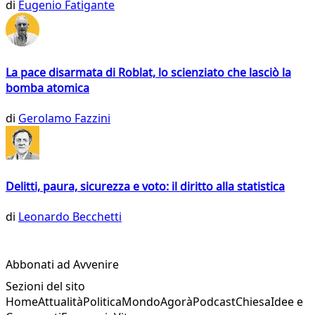
di
Eugenio Fatigante
La pace disarmata di Roblat, lo scienziato che lasciò la
bomba atomica
di
Gerolamo Fazzini
Delitti, paura, sicurezza e voto: il diritto alla statistica
di
Leonardo Becchetti
Abbonati ad Avvenire
Sezioni del sito
Home
Attualità
Politica
Mondo
Agorà
Podcast
Chiesa
Idee e