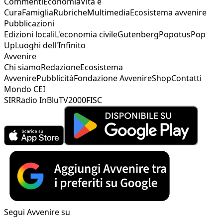
Commenti
Economia
Vita e
Cura
Famiglia
Rubriche
Multimedia
Ecosistema avvenire
Pubblicazioni
Edizioni locali
L'economia civile
Gutenberg
Popotus
Pop
Up
Luoghi dell'Infinito
Avvenire
Chi siamo
Redazione
Ecosistema
Avvenire
Pubblicità
Fondazione Avvenire
Shop
Contatti
Mondo CEI
SIR
Radio InBlu
TV2000
FISC
Segui Avvenire su