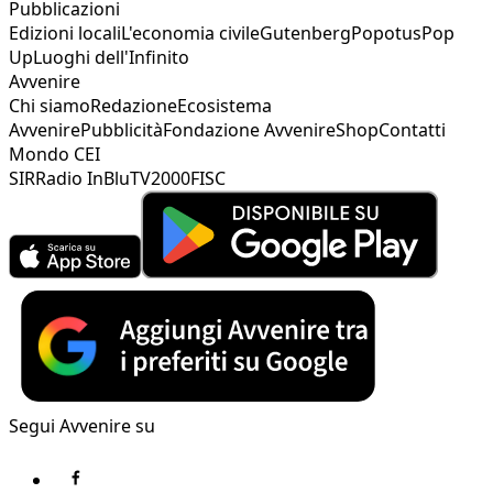
Pubblicazioni
Edizioni locali
L'economia civile
Gutenberg
Popotus
Pop
Up
Luoghi dell'Infinito
Avvenire
Chi siamo
Redazione
Ecosistema
Avvenire
Pubblicità
Fondazione Avvenire
Shop
Contatti
Mondo CEI
SIR
Radio InBlu
TV2000
FISC
Segui Avvenire su