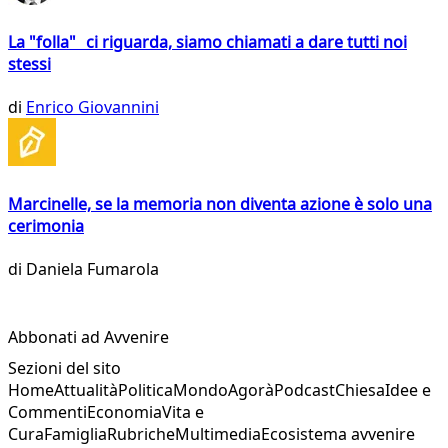
La "folla" ci riguarda, siamo chiamati a dare tutti noi
stessi
di
Enrico Giovannini
Marcinelle, se la memoria non diventa azione è solo una
cerimonia
di
Daniela Fumarola
Abbonati ad Avvenire
Sezioni del sito
Home
Attualità
Politica
Mondo
Agorà
Podcast
Chiesa
Idee e
Commenti
Economia
Vita e
Cura
Famiglia
Rubriche
Multimedia
Ecosistema avvenire