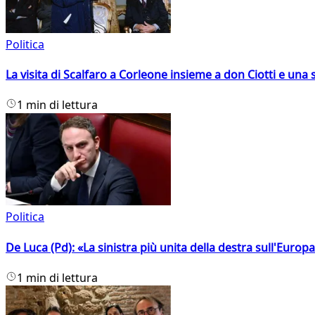
Politica
La visita di Scalfaro a Corleone insieme a don Ciotti e una s
1 min di lettura
Politica
De Luca (Pd): «La sinistra più unita della destra sull'Europ
1 min di lettura