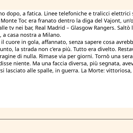
no dopo, a fatica. Linee telefoniche e tralicci elettri
 Monte Toc era franato dentro la diga del Vajont, un’o
lle tv nei bar, Real Madrid – Glasgow Rangers. Saltò l
, a casa nostra a Milano.
a, il cuore in gola, affannato, senza sapere cosa avre
unto, la strada non c’era più. Tutto era divelto. Rest
agine di nulla. Rimase via per giorni. Tornò una sera,
sse niente. Ma una faccia diversa, più segnata, avev
lasciato alle spalle, in guerra. La Morte: vittoriosa,