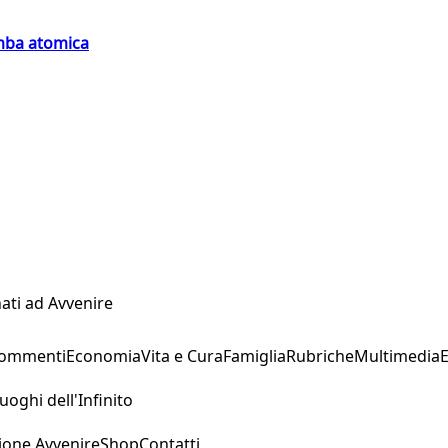
omba atomica
ati ad Avvenire
Commenti
Economia
Vita e Cura
Famiglia
Rubriche
Multimedia
uoghi dell'Infinito
ione Avvenire
Shop
Contatti