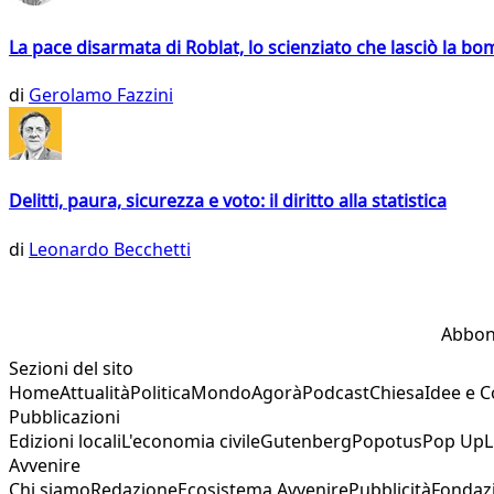
La pace disarmata di Roblat, lo scienziato che lasciò la b
di
Gerolamo Fazzini
Delitti, paura, sicurezza e voto: il diritto alla statistica
di
Leonardo Becchetti
Abbon
Sezioni del sito
Home
Attualità
Politica
Mondo
Agorà
Podcast
Chiesa
Idee e 
Pubblicazioni
Edizioni locali
L'economia civile
Gutenberg
Popotus
Pop Up
L
Avvenire
Chi siamo
Redazione
Ecosistema Avvenire
Pubblicità
Fondaz