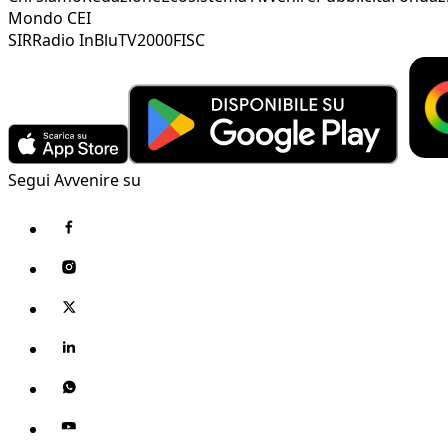
Mondo CEI
SIR
Radio InBlu
TV2000
FISC
Segui Avvenire su