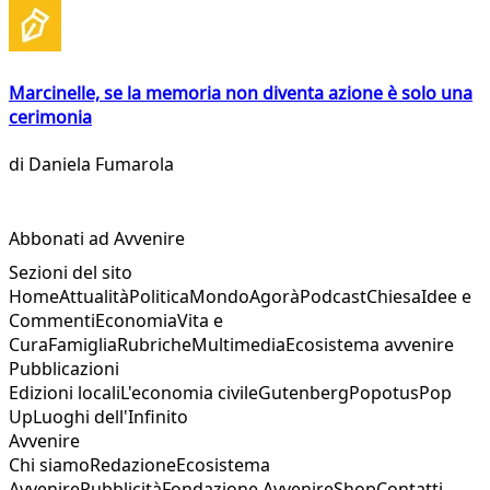
Marcinelle, se la memoria non diventa azione è solo una
cerimonia
di
Daniela Fumarola
Abbonati ad Avvenire
Sezioni del sito
Home
Attualità
Politica
Mondo
Agorà
Podcast
Chiesa
Idee e
Commenti
Economia
Vita e
Cura
Famiglia
Rubriche
Multimedia
Ecosistema avvenire
Pubblicazioni
Edizioni locali
L'economia civile
Gutenberg
Popotus
Pop
Up
Luoghi dell'Infinito
Avvenire
Chi siamo
Redazione
Ecosistema
Avvenire
Pubblicità
Fondazione Avvenire
Shop
Contatti