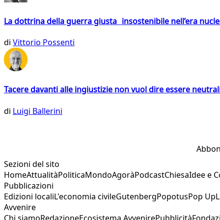
La dottrina della guerra giusta insostenibile nell’era nucl
di
Vittorio Possenti
Tacere davanti alle ingiustizie non vuol dire essere neutral
di
Luigi Ballerini
Abbon
Sezioni del sito
Home
Attualità
Politica
Mondo
Agorà
Podcast
Chiesa
Idee e 
Pubblicazioni
Edizioni locali
L'economia civile
Gutenberg
Popotus
Pop Up
L
Avvenire
Chi siamo
Redazione
Ecosistema Avvenire
Pubblicità
Fondaz