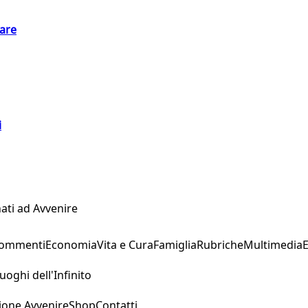
eare
i
ati ad Avvenire
Commenti
Economia
Vita e Cura
Famiglia
Rubriche
Multimedia
uoghi dell'Infinito
ione Avvenire
Shop
Contatti