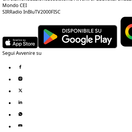
Mondo CEI
SIR
Radio InBlu
TV2000
FISC
Segui Avvenire su