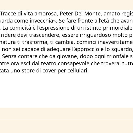
m Tracce di vita amorosa, Peter Del Monte, amato regi
rda come invecchia». Se fare fronte all’età che ava
La comicità è l’espressione di un istinto primordiale 
ridere devi trascendere, essere irriguardoso molto p
natura ti trasforma, ti cambia, cominci inavvertitamen
non sei capace di adeguare l’approccio e lo sguardo, 
Senza contare che da giovane, dopo ogni trionfale ser
ntre ora esci dal teatro consapevole che troverai tu
ata uno store di cover per cellulari.