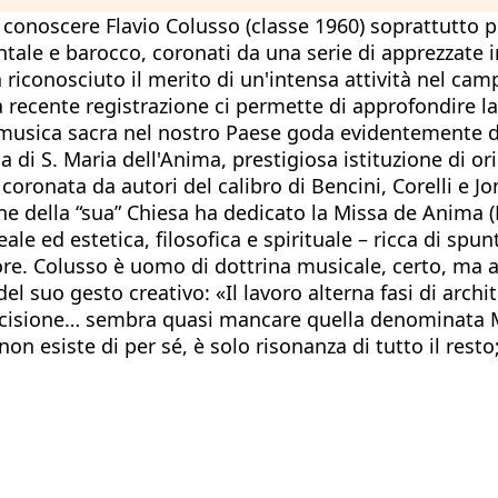
conoscere Flavio Colusso (classe 1960) soprattutto pe
mentale e barocco, coronati da una serie di apprezzate
 riconosciuto il merito di un'intensa attività nel camp
una recente registrazione ci permette di approfondire
 musica sacra nel nostro Paese goda evidentemente d
 di S. Maria dell'Anima, prestigiosa istituzione di or
 coronata da autori del calibro di Bencini, Corelli e J
ne della “sua” Chiesa ha dedicato la Missa de Anima 
le ed estetica, filosofica e spirituale – ricca di spu
autore. Colusso è uomo di dottrina musicale, certo, ma
el suo gesto creativo: «Il lavoro alterna fasi di archi
i incisione… sembra quasi mancare quella denominata 
 esiste di per sé, è solo risonanza di tutto il resto; 