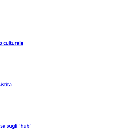
o culturale
istita
sa sugli "hub"