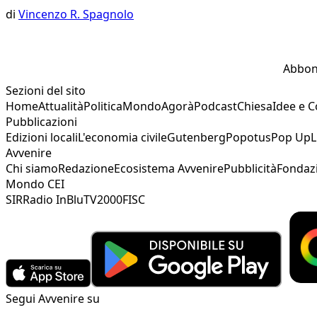
di
Vincenzo R. Spagnolo
Abbon
Sezioni del sito
Home
Attualità
Politica
Mondo
Agorà
Podcast
Chiesa
Idee e 
Pubblicazioni
Edizioni locali
L'economia civile
Gutenberg
Popotus
Pop Up
L
Avvenire
Chi siamo
Redazione
Ecosistema Avvenire
Pubblicità
Fondaz
Mondo CEI
SIR
Radio InBlu
TV2000
FISC
Segui Avvenire su