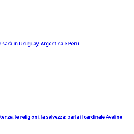
 sarà in Uruguay, Argentina e Perù
tenza, le religioni, la salvezza: parla il cardinale Aveline