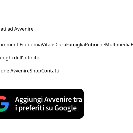
ati ad Avvenire
Commenti
Economia
Vita e Cura
Famiglia
Rubriche
Multimedia
uoghi dell'Infinito
ione Avvenire
Shop
Contatti