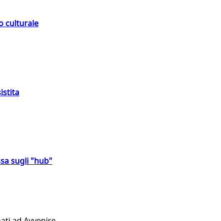
o culturale
istita
sa sugli "hub"
ati ad Avvenire