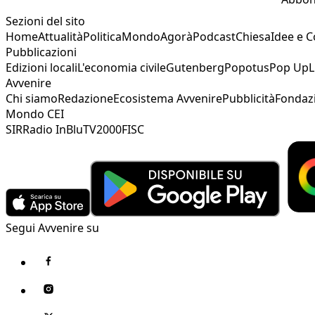
Sezioni del sito
Home
Attualità
Politica
Mondo
Agorà
Podcast
Chiesa
Idee e 
Pubblicazioni
Edizioni locali
L'economia civile
Gutenberg
Popotus
Pop Up
L
Avvenire
Chi siamo
Redazione
Ecosistema Avvenire
Pubblicità
Fondaz
Mondo CEI
SIR
Radio InBlu
TV2000
FISC
Segui Avvenire su