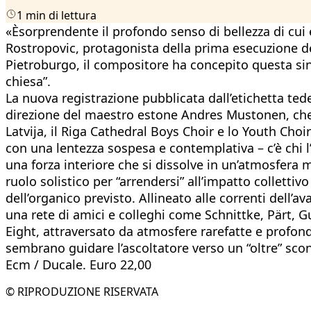
1 min di lettura
«Èsorprendente il profondo senso di bellezza di cui è
Rostropovic, protagonista della prima esecuzione de
Pietroburgo, il compositore ha concepito questa sin
chiesa”.
La nuova registrazione pubblicata dall’etichetta ted
direzione del maestro estone Andres Mustonen, che p
Latvija, il Riga Cathedral Boys Choir e lo Youth Choir 
con una lentezza sospesa e contemplativa – c’è chi 
una forza interiore che si dissolve in un’atmosfera
ruolo solistico per “arrendersi” all’impatto collettivo 
dell’organico previsto. Allineato alle correnti dell’
una rete di amici e colleghi come Schnittke, Pärt, Gu
Eight, attraversato da atmosfere rarefatte e profond
sembrano guidare l’ascoltatore verso un “oltre” sc
Ecm / Ducale. Euro 22,00
© RIPRODUZIONE RISERVATA