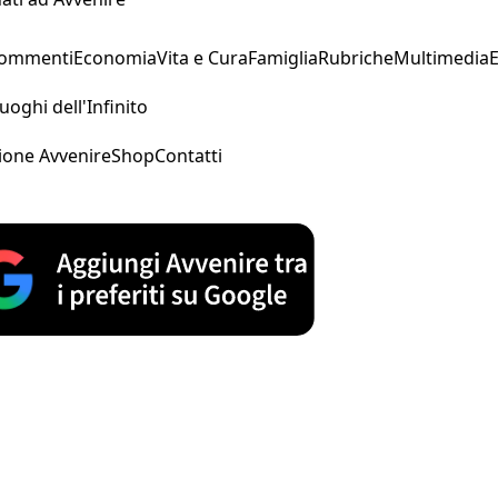
Commenti
Economia
Vita e Cura
Famiglia
Rubriche
Multimedia
uoghi dell'Infinito
ione Avvenire
Shop
Contatti