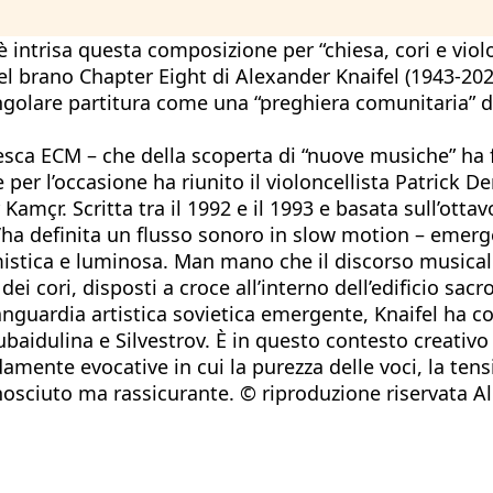
 intrisa questa composizione per “chiesa, cori e violo
l brano Chapter Eight di Alexander Knaifel (1943-202
golare partitura come una “preghiera comunitaria” da 
esca ECM – che della scoperta di “nuove musiche” ha f
er l’occasione ha riunito il violoncellista Patrick D
Kamçr. Scritta tra il 1992 e il 1993 e basata sull’ottav
l’ha definita un flusso sonoro in slow motion – emerg
 mistica e luminosa. Man mano che il discorso musical
dei cori, disposti a croce all’interno dell’edificio sacr
avanguardia artistica sovietica emergente, Knaifel ha c
baidulina e Silvestrov. È in questo contesto creativo 
amente evocative in cui la purezza delle voci, la tens
onosciuto ma rassicurante. © riproduzione riservata 