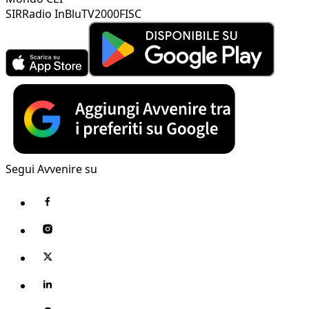
SIR
Radio InBlu
TV2000
FISC
Segui Avvenire su