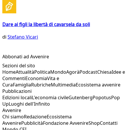
Dare ai figli la libertà di cavarsela da soli
di
Stefano Vicari
Abbonati ad Avvenire
Sezioni del sito
Home
Attualità
Politica
Mondo
Agorà
Podcast
Chiesa
Idee e
Commenti
Economia
Vita e
Cura
Famiglia
Rubriche
Multimedia
Ecosistema avvenire
Pubblicazioni
Edizioni locali
L'economia civile
Gutenberg
Popotus
Pop
Up
Luoghi dell'Infinito
Avvenire
Chi siamo
Redazione
Ecosistema
Avvenire
Pubblicità
Fondazione Avvenire
Shop
Contatti
Mondo CEI