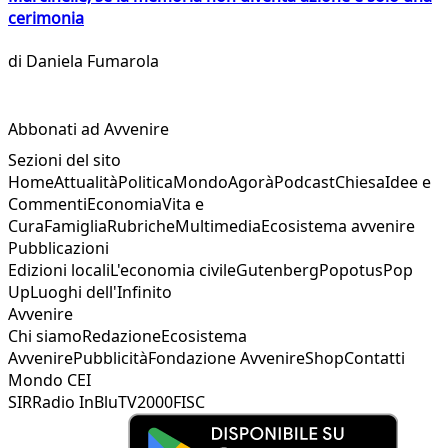
cerimonia
di
Daniela Fumarola
Abbonati ad Avvenire
Sezioni del sito
Home
Attualità
Politica
Mondo
Agorà
Podcast
Chiesa
Idee e
Commenti
Economia
Vita e
Cura
Famiglia
Rubriche
Multimedia
Ecosistema avvenire
Pubblicazioni
Edizioni locali
L'economia civile
Gutenberg
Popotus
Pop
Up
Luoghi dell'Infinito
Avvenire
Chi siamo
Redazione
Ecosistema
Avvenire
Pubblicità
Fondazione Avvenire
Shop
Contatti
Mondo CEI
SIR
Radio InBlu
TV2000
FISC