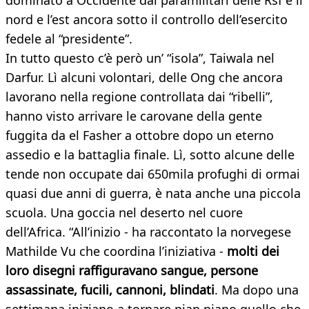
dominato a Occidente dai paramilitari delle Rsf e il
nord e l’est ancora sotto il controllo dell’esercito
fedele al “presidente”.
In tutto questo c’è però un’ “isola”, Taiwala nel
Darfur. Lì alcuni volontari, delle Ong che ancora
lavorano nella regione controllata dai “ribelli”,
hanno visto arrivare le carovane della gente
fuggita da el Fasher a ottobre dopo un eterno
assedio e la battaglia finale. Lì, sotto alcune delle
tende non occupate dai 650mila profughi di ormai
quasi due anni di guerra, è nata anche una piccola
scuola. Una goccia nel deserto nel cuore
dell’Africa. “All’inizio - ha raccontato la norvegese
Mathilde Vu che coordina l’iniziativa -
molti dei
loro disegni raffiguravano sangue, persone
assassinate, fucili, cannoni, blindati
. Ma dopo una