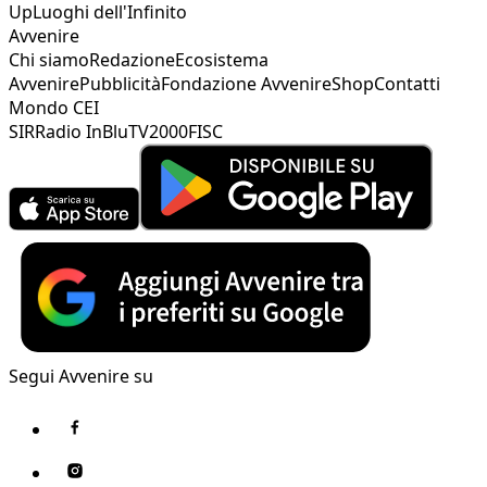
Up
Luoghi dell'Infinito
Avvenire
Chi siamo
Redazione
Ecosistema
Avvenire
Pubblicità
Fondazione Avvenire
Shop
Contatti
Mondo CEI
SIR
Radio InBlu
TV2000
FISC
Segui Avvenire su