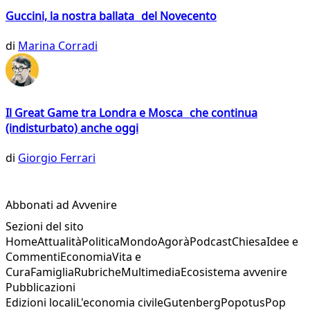
Guccini, la nostra ballata del Novecento
di
Marina Corradi
Il Great Game tra Londra e Mosca che continua
(indisturbato) anche oggi
di
Giorgio Ferrari
Abbonati ad Avvenire
Sezioni del sito
Home
Attualità
Politica
Mondo
Agorà
Podcast
Chiesa
Idee e
Commenti
Economia
Vita e
Cura
Famiglia
Rubriche
Multimedia
Ecosistema avvenire
Pubblicazioni
Edizioni locali
L'economia civile
Gutenberg
Popotus
Pop