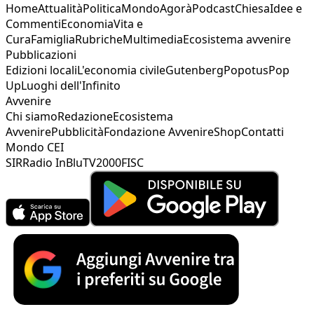
Home
Attualità
Politica
Mondo
Agorà
Podcast
Chiesa
Idee e
Commenti
Economia
Vita e
Cura
Famiglia
Rubriche
Multimedia
Ecosistema avvenire
Pubblicazioni
Edizioni locali
L'economia civile
Gutenberg
Popotus
Pop
Up
Luoghi dell'Infinito
Avvenire
Chi siamo
Redazione
Ecosistema
Avvenire
Pubblicità
Fondazione Avvenire
Shop
Contatti
Mondo CEI
SIR
Radio InBlu
TV2000
FISC