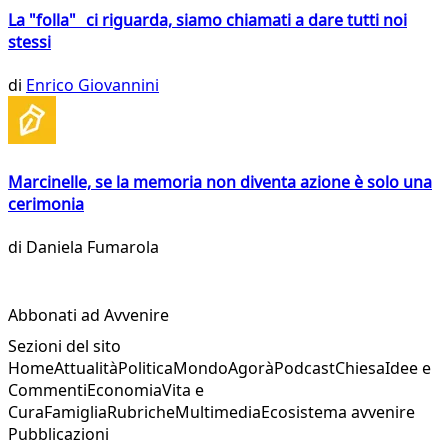
La "folla" ci riguarda, siamo chiamati a dare tutti noi
stessi
di
Enrico Giovannini
Marcinelle, se la memoria non diventa azione è solo una
cerimonia
di
Daniela Fumarola
Abbonati ad Avvenire
Sezioni del sito
Home
Attualità
Politica
Mondo
Agorà
Podcast
Chiesa
Idee e
Commenti
Economia
Vita e
Cura
Famiglia
Rubriche
Multimedia
Ecosistema avvenire
Pubblicazioni