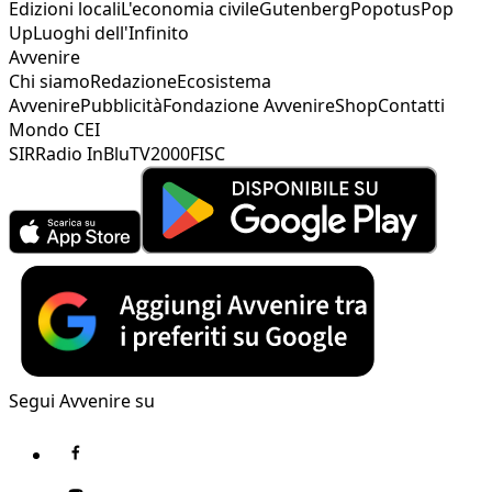
Edizioni locali
L'economia civile
Gutenberg
Popotus
Pop
Up
Luoghi dell'Infinito
Avvenire
Chi siamo
Redazione
Ecosistema
Avvenire
Pubblicità
Fondazione Avvenire
Shop
Contatti
Mondo CEI
SIR
Radio InBlu
TV2000
FISC
Segui Avvenire su