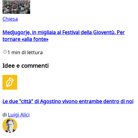
Chiesa
Medjugorje, in migliaia al Festival della Gioventù. Per
tornare «alla fonte»
1 min di lettura
Idee e commenti
Le due "città" di Agostino vivono entrambe dentro di noi
di
Luigi Alici