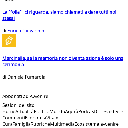
La "folla" ci riguarda, siamo chiamati a dare tutti noi
stessi
di
Enrico Giovannini
Marcinelle, se la memoria non diventa azione è solo una
cerimonia
di
Daniela Fumarola
Abbonati ad Avvenire
Sezioni del sito
Home
Attualità
Politica
Mondo
Agorà
Podcast
Chiesa
Idee e
Commenti
Economia
Vita e
Cura
Famiglia
Rubriche
Multimedia
Ecosistema avvenire