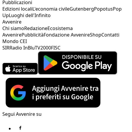
Pubblicazioni
Edizioni locali
L'economia civile
Gutenberg
Popotus
Pop
Up
Luoghi dell'Infinito
Avvenire
Chi siamo
Redazione
Ecosistema
Avvenire
Pubblicità
Fondazione Avvenire
Shop
Contatti
Mondo CEI
SIR
Radio InBlu
TV2000
FISC
Segui Avvenire su