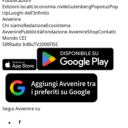
Pubblicazioni
Edizioni locali
L'economia civile
Gutenberg
Popotus
Pop
Up
Luoghi dell'Infinito
Avvenire
Chi siamo
Redazione
Ecosistema
Avvenire
Pubblicità
Fondazione Avvenire
Shop
Contatti
Mondo CEI
SIR
Radio InBlu
TV2000
FISC
Segui Avvenire su