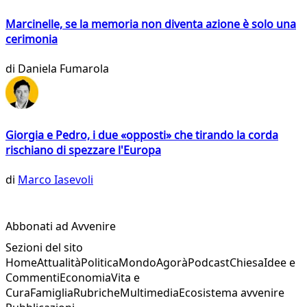
Marcinelle, se la memoria non diventa azione è solo una
cerimonia
di
Daniela Fumarola
Giorgia e Pedro, i due «opposti» che tirando la corda
rischiano di spezzare l'Europa
di
Marco Iasevoli
Abbonati ad Avvenire
Sezioni del sito
Home
Attualità
Politica
Mondo
Agorà
Podcast
Chiesa
Idee e
Commenti
Economia
Vita e
Cura
Famiglia
Rubriche
Multimedia
Ecosistema avvenire