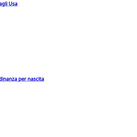
agli Usa
adinanza per nascita