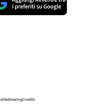
istleblowing
Credits