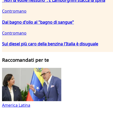
"Non la vuole nessuno". E Lamborghini stacca la spina
Contromano
Dal bagno d'olio al "bagno di sangue"
Contromano
Sul diesel più caro della benzina l'Italia è disuguale
Raccomandati per te
America Latina