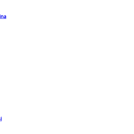
ina
i