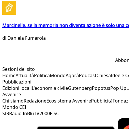
Marcinelle, se la memoria non diventa azione è solo una 
di
Daniela Fumarola
Abbon
Sezioni del sito
Home
Attualità
Politica
Mondo
Agorà
Podcast
Chiesa
Idee e 
Pubblicazioni
Edizioni locali
L'economia civile
Gutenberg
Popotus
Pop Up
L
Avvenire
Chi siamo
Redazione
Ecosistema Avvenire
Pubblicità
Fondaz
Mondo CEI
SIR
Radio InBlu
TV2000
FISC