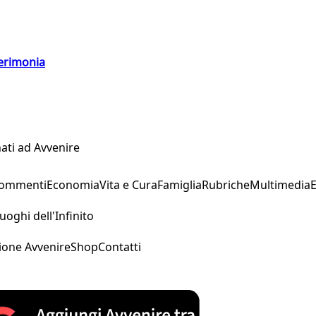
cerimonia
ati ad Avvenire
Commenti
Economia
Vita e Cura
Famiglia
Rubriche
Multimedia
uoghi dell'Infinito
ione Avvenire
Shop
Contatti