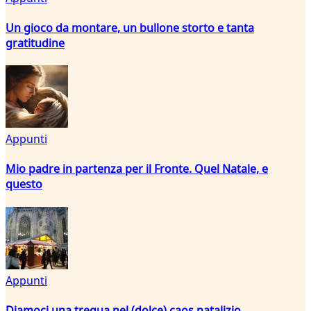
Un gioco da montare, un bullone storto e tanta
gratitudine
Appunti
Mio padre in partenza per il Fronte. Quel Natale, e
questo
Appunti
Diamoci una tregua nel (dolce) caos natalizio