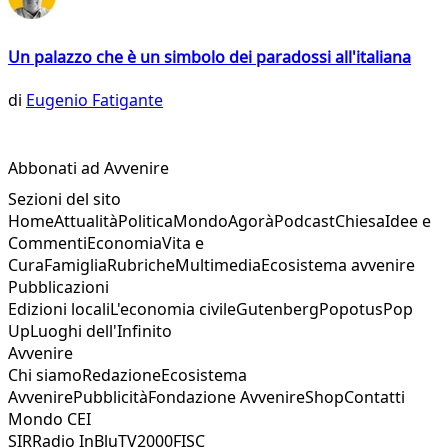
Un palazzo che è un simbolo dei paradossi all'italiana
di
Eugenio Fatigante
Abbonati ad Avvenire
Sezioni del sito
Home
Attualità
Politica
Mondo
Agorà
Podcast
Chiesa
Idee e
Commenti
Economia
Vita e
Cura
Famiglia
Rubriche
Multimedia
Ecosistema avvenire
Pubblicazioni
Edizioni locali
L'economia civile
Gutenberg
Popotus
Pop
Up
Luoghi dell'Infinito
Avvenire
Chi siamo
Redazione
Ecosistema
Avvenire
Pubblicità
Fondazione Avvenire
Shop
Contatti
Mondo CEI
SIR
Radio InBlu
TV2000
FISC