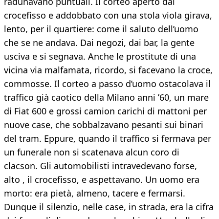
radunavano puntuali. Il corteo aperto dal
crocefisso e addobbato con una stola viola girava,
lento, per il quartiere: come il saluto dell’uomo
che se ne andava. Dai negozi, dai bar, la gente
usciva e si segnava. Anche le prostitute di una
vicina via malfamata, ricordo, si facevano la croce,
commosse. Il corteo a passo d’uomo ostacolava il
traffico già caotico della Milano anni ’60, un mare
di Fiat 600 e grossi camion carichi di mattoni per
nuove case, che sobbalzavano pesanti sui binari
del tram. Eppure, quando il traffico si fermava per
un funerale non si scatenava alcun coro di
clacson. Gli automobilisti intravedevano forse,
alto , il crocefisso, e aspettavano. Un uomo era
morto: era pietà, almeno, tacere e fermarsi.
Dunque il silenzio, nelle case, in strada, era la cifra