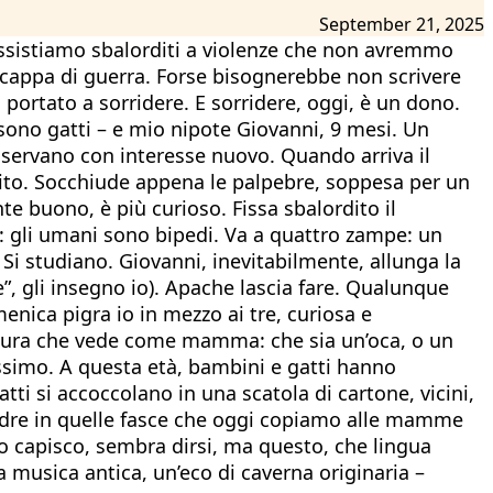
September 21, 2025
 Assistiamo sbalorditi a violenze che non avremmo
a cappa di guerra. Forse bisognerebbe non scrivere
portato a sorridere. E sorridere, oggi, è un dono.
sono gatti – e mio nipote Giovanni, 9 mesi. Un
sservano con interesse nuovo. Quando arriva il
dito. Socchiude appena le palpebre, soppesa per un
te buono, è più curioso. Fissa sbalordito il
 gli umani sono bipedi. Va a quattro zampe: un
Si studiano. Giovanni, inevitabilmente, allunga la
”, gli insegno io). Apache lascia fare. Qualunque
enica pigra io in mezzo ai tre, curiosa e
atura che vede come mamma: che sia un’oca, o un
ssimo. A questa età, bambini e gatti hanno
ti si accoccolano in una scatola di cartone, vicini,
adre in quelle fasce che oggi copiamo alle mamme
lo capisco, sembra dirsi, ma questo, che lingua
a musica antica, un’eco di caverna originaria –