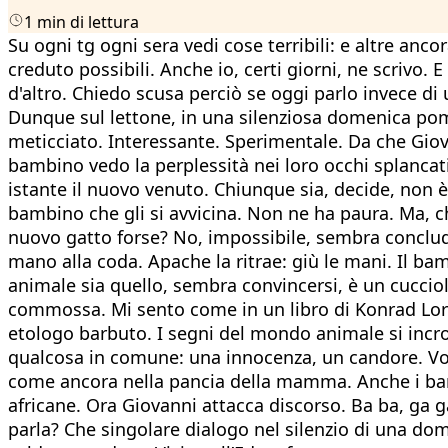
1 min di lettura
Su ogni tg ogni sera vedi cose terribili: e altre a
creduto possibili. Anche io, certi giorni, ne scriv
d'altro. Chiedo scusa perciò se oggi parlo invece di
Dunque sul lettone, in una silenziosa domenica pom
meticciato. Interessante. Sperimentale. Da che Giov
bambino vedo la perplessità nei loro occhi splanca
istante il nuovo venuto. Chiunque sia, decide, non è 
bambino che gli si avvicina. Non ne ha paura. Ma,
nuovo gatto forse? No, impossibile, sembra conclude
mano alla coda. Apache la ritrae: giù le mani. Il ba
animale sia quello, sembra convincersi, è un cucciolo
commossa. Mi sento come in un libro di Konrad Lore
etologo barbuto. I segni del mondo animale si incr
qualcosa in comune: una innocenza, un candore. Vogli
come ancora nella pancia della mamma. Anche i bam
africane. Ora Giovanni attacca discorso. Ba ba, ga g
parla? Che singolare dialogo nel silenzio di una dom