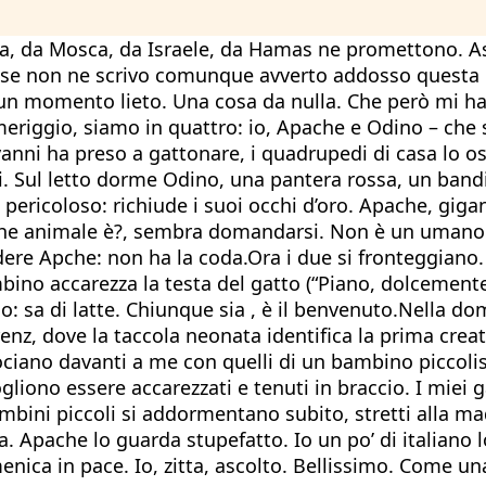
ncora, da Mosca, da Israele, da Hamas ne promettono.
o. E se non ne scrivo comunque avverto addosso quest
 un momento lieto. Una cosa da nulla. Che però mi ha 
eriggio, siamo in quattro: io, Apache e Odino – che 
anni ha preso a gattonare, i quadrupedi di casa lo o
ti. Sul letto dorme Odino, una pantera rossa, un ban
pericoloso: richiude i suoi occhi d’oro. Apache, gigan
 che animale è?, sembra domandarsi. Non è un umano:
re Apche: non ha la coda.Ora i due si fronteggiano. 
mbino accarezza la testa del gatto (“Piano, dolcemente
: sa di latte. Chiunque sia , è il benvenuto.Nella dom
nz, dove la taccola neonata identifica la prima cre
ociano davanti a me con quelli di un bambino piccoli
ono essere accarezzati e tenuti in braccio. I miei gat
bini piccoli si addormentano subito, stretti alla m
a. Apache lo guarda stupefatto. Io un po’ di italiano 
enica in pace. Io, zitta, ascolto. Bellissimo. Come un