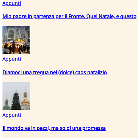
Appunti
Mio padre in partenza per il Fronte. Quel Natale, e questo
Appunti
Diamoci una tregua nel (dolce) caos natalizio
Appunti
Il mondo va in pezzi, ma so di una promessa