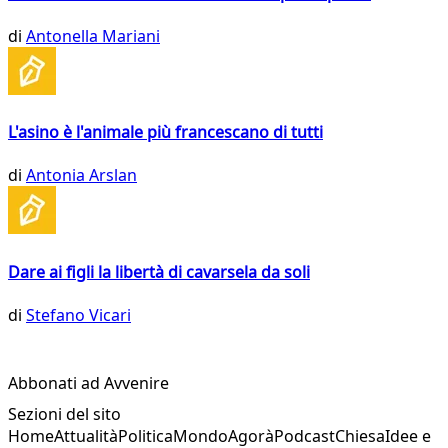
di
Antonella Mariani
L'asino è l'animale più francescano di tutti
di
Antonia Arslan
Dare ai figli la libertà di cavarsela da soli
di
Stefano Vicari
Abbonati ad Avvenire
Sezioni del sito
Home
Attualità
Politica
Mondo
Agorà
Podcast
Chiesa
Idee e