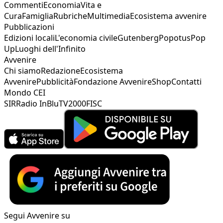
Commenti
Economia
Vita e
Cura
Famiglia
Rubriche
Multimedia
Ecosistema avvenire
Pubblicazioni
Edizioni locali
L'economia civile
Gutenberg
Popotus
Pop
Up
Luoghi dell'Infinito
Avvenire
Chi siamo
Redazione
Ecosistema
Avvenire
Pubblicità
Fondazione Avvenire
Shop
Contatti
Mondo CEI
SIR
Radio InBlu
TV2000
FISC
Segui Avvenire su