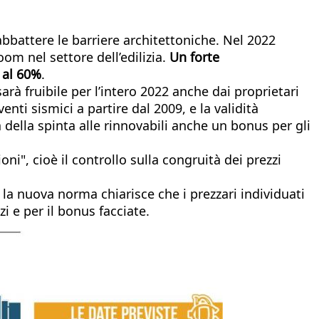
bbattere le barriere architettoniche. Nel 2022
om nel settore dell’edilizia.
Un forte
 al 60%
.
arà fruibile per l’intero 2022 anche dai proprietari
enti sismici a partire dal 2009, e la validità
a della spinta alle rinnovabili anche un bonus per gli
i", cioè il controllo sulla congruità dei prezzi
E la nuova norma chiarisce che i prezzari individuati
zi e per il bonus facciate.