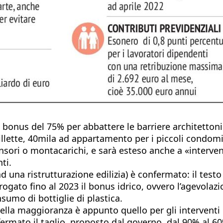
bonus del 75% per abbattere le barriere architettoni
llette, 40mila ad appartamento per i piccoli condomini
nsori o montacarichi, e sarà esteso anche a «intervent
ti.
d una ristrutturazione edilizia) è confermato: il tes
gato fino al 2023 il bonus idrico, ovvero l’agevolazion
nsumo di bottiglie di plastica.
lla maggioranza è appunto quello per gli interventi di
fermato il taglio, proposto dal governo, dal 90% al 60