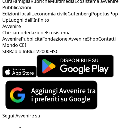
Cura
Famiglia
Rubriche
Multimedia
Ecosistema avvenire
Pubblicazioni
Edizioni locali
L'economia civile
Gutenberg
Popotus
Pop
Up
Luoghi dell'Infinito
Avvenire
Chi siamo
Redazione
Ecosistema
Avvenire
Pubblicità
Fondazione Avvenire
Shop
Contatti
Mondo CEI
SIR
Radio InBlu
TV2000
FISC
Segui Avvenire su