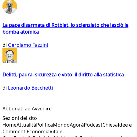
La pace disarmata di Rotblat, lo scienziato che lasciò la
bomba atomica
di
Gerolamo Fazzini
Delitti, paura, sicurezza e voto: il diritto alla statistica
di
Leonardo Becchetti
Abbonati ad Avvenire
Sezioni del sito
Home
Attualità
Politica
Mondo
Agorà
Podcast
Chiesa
Idee e
Commenti
Economia
Vita e