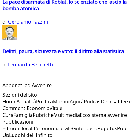
La pace disarmata di Roblat, lo scienziato che lasciò la
bomba atomica
di
Gerolamo Fazzini
Delitti, paura, sicurezza e voto: il diritto alla statistica
di
Leonardo Becchetti
Abbonati ad Avvenire
Sezioni del sito
Home
Attualità
Politica
Mondo
Agorà
Podcast
Chiesa
Idee e
Commenti
Economia
Vita e
Cura
Famiglia
Rubriche
Multimedia
Ecosistema avvenire
Pubblicazioni
Edizioni locali
L'economia civile
Gutenberg
Popotus
Pop
Up
Luoghi dell'Infinito