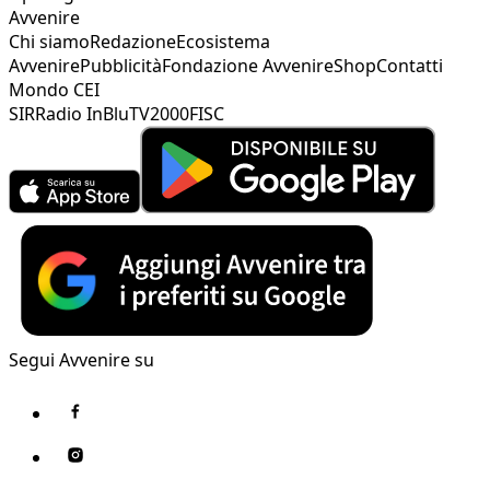
Avvenire
Chi siamo
Redazione
Ecosistema
Avvenire
Pubblicità
Fondazione Avvenire
Shop
Contatti
Mondo CEI
SIR
Radio InBlu
TV2000
FISC
Segui Avvenire su