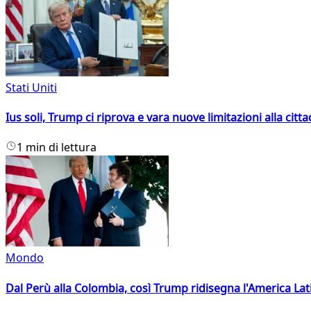
Stati Uniti
Ius soli, Trump ci riprova e vara nuove limitazioni alla citt
1 min di lettura
Mondo
Dal Perù alla Colombia, così Trump ridisegna l'America Lat