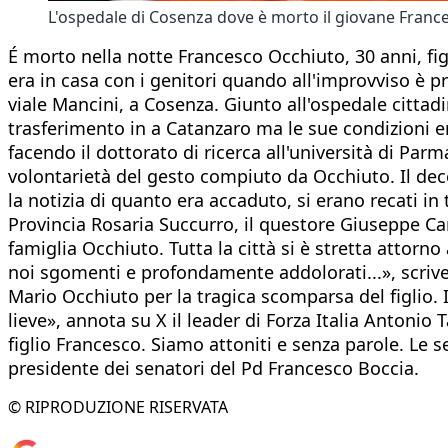
L'ospedale di Cosenza dove è morto il giovane Franc
É morto nella notte Francesco Occhiuto, 30 anni, figl
era in casa con i genitori quando all'improvviso è pr
viale Mancini, a Cosenza. Giunto all'ospedale cittadi
trasferimento in a Catanzaro ma le sue condizioni er
facendo il dottorato di ricerca all'università di Par
volontarietà del gesto compiuto da Occhiuto. Il dec
la notizia di quanto era accaduto, si erano recati in 
Provincia Rosaria Succurro, il questore Giuseppe Cann
famiglia Occhiuto. Tutta la città si è stretta attorno 
noi sgomenti e profondamente addolorati...», scrive
Mario Occhiuto per la tragica scomparsa del figlio.
lieve», annota su X il leader di Forza Italia Antonio
figlio Francesco. Siamo attoniti e senza parole. Le se
presidente dei senatori del Pd Francesco Boccia.
© RIPRODUZIONE RISERVATA