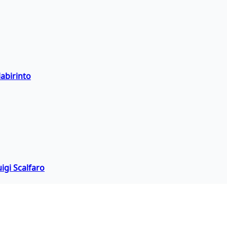
labirinto
igi Scalfaro