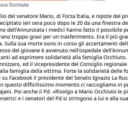
esco Occhiuto
io del senatore Mario, di Forza Italia, e nipote del p
ecipitato ieri sera poco dopo le 20 da una finestra del
no dell'Annunziata i medici hanno fatto il possibile pe
ano troppo gravi per un trasferimento. Era il più gran
ma. Sulla sua morte sono in corso gli accertamenti del
esso del giovane è avvenuto nell'ospedale dell'Annun
tanti ad esprimere solidarietà alla famiglia Occhiuto. 
izzaro, ed il vicepresidente del Consiglio regionale d
alla famiglia della vittima. Forte la solidarietà delle 
 su Facebook il presidente del Senato Ignazio La Russ
 In questo difficilissimo momento ci raccogliamo in p
 Tajani. Poi anche il Pd. «Rivolgo a Mario Occhiuto le
natrici e i senatori del Pd si stringono a lui e alla s