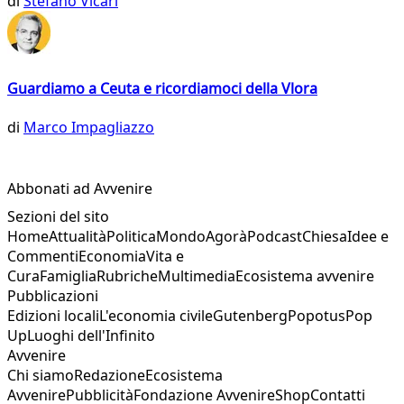
di
Stefano Vicari
Guardiamo a Ceuta e ricordiamoci della Vlora
di
Marco Impagliazzo
Abbonati ad Avvenire
Sezioni del sito
Home
Attualità
Politica
Mondo
Agorà
Podcast
Chiesa
Idee e
Commenti
Economia
Vita e
Cura
Famiglia
Rubriche
Multimedia
Ecosistema avvenire
Pubblicazioni
Edizioni locali
L'economia civile
Gutenberg
Popotus
Pop
Up
Luoghi dell'Infinito
Avvenire
Chi siamo
Redazione
Ecosistema
Avvenire
Pubblicità
Fondazione Avvenire
Shop
Contatti