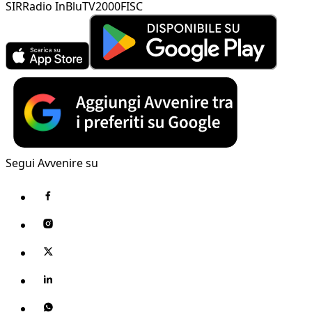
SIR
Radio InBlu
TV2000
FISC
Segui Avvenire su