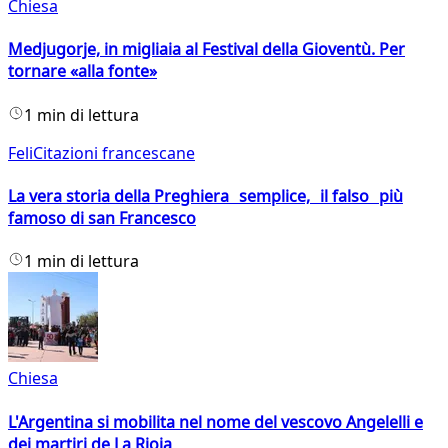
Chiesa
Medjugorje, in migliaia al Festival della Gioventù. Per
tornare «alla fonte»
1 min di lettura
FeliCitazioni francescane
La vera storia della Preghiera semplice, il falso più
famoso di san Francesco
1 min di lettura
Chiesa
L'Argentina si mobilita nel nome del vescovo Angelelli e
dei martiri de La Rioja