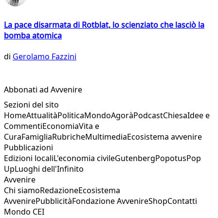
La pace disarmata di Rotblat, lo scienziato che lasciò la
bomba atomica
di
Gerolamo Fazzini
Abbonati ad Avvenire
Sezioni del sito
Home
Attualità
Politica
Mondo
Agorà
Podcast
Chiesa
Idee e
Commenti
Economia
Vita e
Cura
Famiglia
Rubriche
Multimedia
Ecosistema avvenire
Pubblicazioni
Edizioni locali
L'economia civile
Gutenberg
Popotus
Pop
Up
Luoghi dell'Infinito
Avvenire
Chi siamo
Redazione
Ecosistema
Avvenire
Pubblicità
Fondazione Avvenire
Shop
Contatti
Mondo CEI