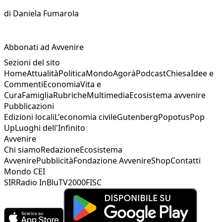
di
Daniela Fumarola
Abbonati ad Avvenire
Sezioni del sito
Home
Attualità
Politica
Mondo
Agorà
Podcast
Chiesa
Idee e
Commenti
Economia
Vita e
Cura
Famiglia
Rubriche
Multimedia
Ecosistema avvenire
Pubblicazioni
Edizioni locali
L'economia civile
Gutenberg
Popotus
Pop
Up
Luoghi dell'Infinito
Avvenire
Chi siamo
Redazione
Ecosistema
Avvenire
Pubblicità
Fondazione Avvenire
Shop
Contatti
Mondo CEI
SIR
Radio InBlu
TV2000
FISC