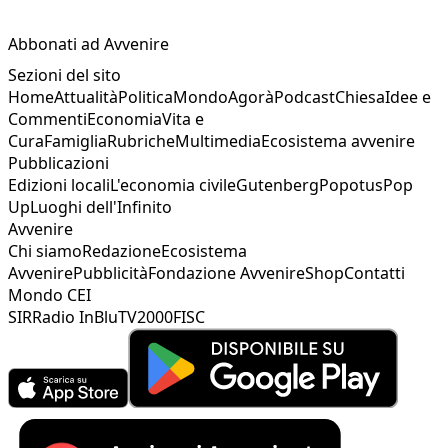
Abbonati ad Avvenire
Sezioni del sito
Home
Attualità
Politica
Mondo
Agorà
Podcast
Chiesa
Idee e
Commenti
Economia
Vita e
Cura
Famiglia
Rubriche
Multimedia
Ecosistema avvenire
Pubblicazioni
Edizioni locali
L'economia civile
Gutenberg
Popotus
Pop
Up
Luoghi dell'Infinito
Avvenire
Chi siamo
Redazione
Ecosistema
Avvenire
Pubblicità
Fondazione Avvenire
Shop
Contatti
Mondo CEI
SIR
Radio InBlu
TV2000
FISC