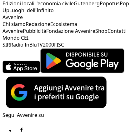
Edizioni locali
L'economia civile
Gutenberg
Popotus
Pop
Up
Luoghi dell'Infinito
Avvenire
Chi siamo
Redazione
Ecosistema
Avvenire
Pubblicità
Fondazione Avvenire
Shop
Contatti
Mondo CEI
SIR
Radio InBlu
TV2000
FISC
Segui Avvenire su