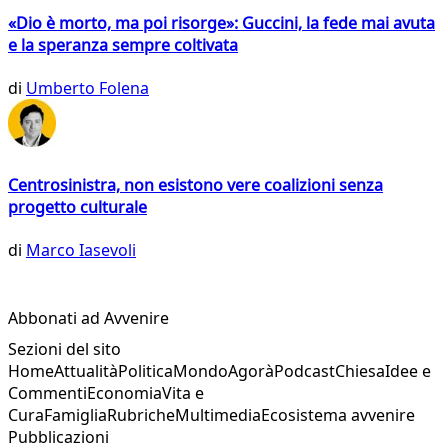
«Dio è morto, ma poi risorge»: Guccini, la fede mai avuta
e la speranza sempre coltivata
di
Umberto Folena
Centrosinistra, non esistono vere coalizioni senza
progetto culturale
di
Marco Iasevoli
Abbonati ad Avvenire
Sezioni del sito
Home
Attualità
Politica
Mondo
Agorà
Podcast
Chiesa
Idee e
Commenti
Economia
Vita e
Cura
Famiglia
Rubriche
Multimedia
Ecosistema avvenire
Pubblicazioni