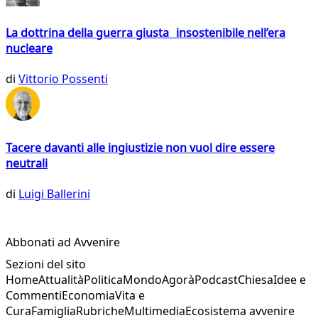
La dottrina della guerra giusta insostenibile nell’era
nucleare
di
Vittorio Possenti
Tacere davanti alle ingiustizie non vuol dire essere
neutrali
di
Luigi Ballerini
Abbonati ad Avvenire
Sezioni del sito
Home
Attualità
Politica
Mondo
Agorà
Podcast
Chiesa
Idee e
Commenti
Economia
Vita e
Cura
Famiglia
Rubriche
Multimedia
Ecosistema avvenire