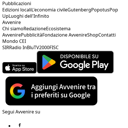
Pubblicazioni
Edizioni locali
L'economia civile
Gutenberg
Popotus
Pop
Up
Luoghi dell'Infinito
Avvenire
Chi siamo
Redazione
Ecosistema
Avvenire
Pubblicità
Fondazione Avvenire
Shop
Contatti
Mondo CEI
SIR
Radio InBlu
TV2000
FISC
Segui Avvenire su