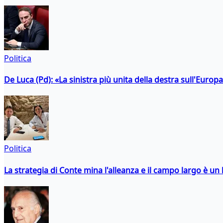
Politica
De Luca (Pd): «La sinistra più unita della destra sull'Europ
Politica
La strategia di Conte mina l'alleanza e il campo largo è un 