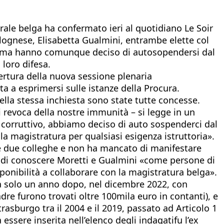
rale belga ha confermato ieri al quotidiano Le Soir
olognese, Elisabetta Gualmini, entrambe elette col
ati, ma hanno comunque deciso di autosopendersi dal
 loro difesa.
ertura della nuova sessione plenaria
ta a esprimersi sulle istanze della Procura.
 della stessa inchiesta sono state tutte concesse.
i revoca della nostre immunità – si legge in un
o corruttivo, abbiamo deciso di auto sospenderci dal
a magistratura per qualsiasi esigenza istruttoria».
le due colleghe e non ha mancato di manifestare
 di conoscere Moretti e Gualmini «come persone di
sponibilità a collaborare con la magistratura belga».
za solo un anno dopo, nel dicembre 2022, con
padre furono trovati oltre 100mila euro in contanti), e
asburgo tra il 2004 e il 2019, passato ad Articolo 1
essere inserita nell’elenco degli indagatifu l’ex