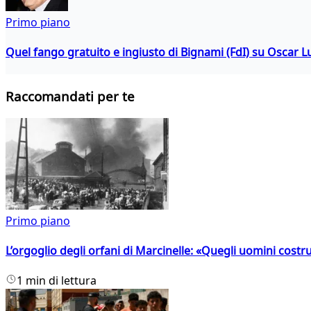
Primo piano
Quel fango gratuito e ingiusto di Bignami (FdI) su Oscar Lu
Raccomandati per te
Primo piano
L’orgoglio degli orfani di Marcinelle: «Quegli uomini costr
1 min di lettura