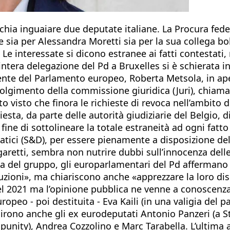
chia inguaiare due deputate italiane. La Procura fede
e sia per Alessandra Moretti sia per la sua collega b
e. Le interessate si dicono estranee ai fatti contest
ntera delegazione del Pd a Bruxelles si è schierata in
dente del Parlamento europeo, Roberta Metsola, in ap
nvolgimento della commissione giuridica (Juri), chiama
ato visto che finora le richieste di revoca nell’ambito
sta, da parte delle autorità giudiziarie del Belgio, d
ine di sottolineare la totale estraneità ad ogni fatt
tici (S&D), per essere pienamente a disposizione dell
garetti, sembra non nutrire dubbi sull’innocenza del
a del gruppo, gli europarlamentari del Pd affermano
ituzioni», ma chiariscono anche «apprezzare la loro di
 nel 2021 ma l’opinione pubblica ne venne a conoscen
ropeo - poi destituita - Eva Kaili (in una valigia del 
rono anche gli ex eurodeputati Antonio Panzeri (a Str
unity), Andrea Cozzolino e Marc Tarabella. L’ultima a 