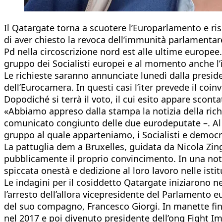
Il Qatargate torna a scuotere l’Europarlamento e ris
di aver chiesto la revoca dell’immunità parlamentar
Pd nella circoscrizione nord est alle ultime europe
gruppo dei Socialisti europei e al momento anche l’i
Le richieste saranno annunciate lunedì dalla presi
dell’Eurocamera. In questi casi l’iter prevede il coi
Dopodiché si terrà il voto, il cui esito appare scont
«Abbiamo appreso dalla stampa la notizia della richie
comunicato congiunto delle due eurodeputate –. Al f
gruppo al quale apparteniamo, i Socialisti e democra
La pattuglia dem a Bruxelles, guidata da Nicola Zin
pubblicamente il proprio convincimento. In una not
spiccata onestà e dedizione al loro lavoro nelle ist
Le indagini per il cosiddetto Qatargate iniziarono
l’arresto dell’allora vicepresidente del Parlamento eu
del suo compagno, Francesco Giorgi. In manette fini
nel 2017 e poi divenuto presidente dell’ong Fight Imp