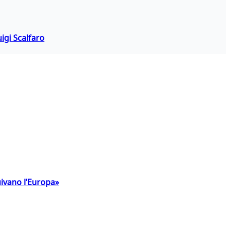
igi Scalfaro
uivano l’Europa»