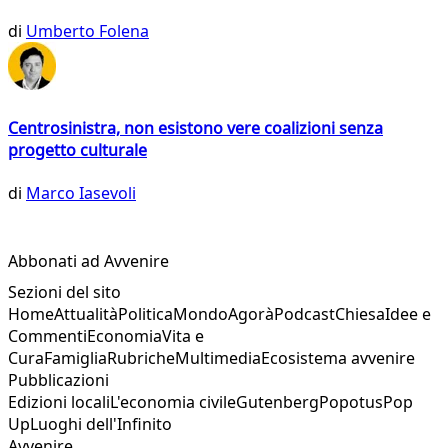
di
Umberto Folena
Centrosinistra, non esistono vere coalizioni senza
progetto culturale
di
Marco Iasevoli
Abbonati ad Avvenire
Sezioni del sito
Home
Attualità
Politica
Mondo
Agorà
Podcast
Chiesa
Idee e
Commenti
Economia
Vita e
Cura
Famiglia
Rubriche
Multimedia
Ecosistema avvenire
Pubblicazioni
Edizioni locali
L'economia civile
Gutenberg
Popotus
Pop
Up
Luoghi dell'Infinito
Avvenire