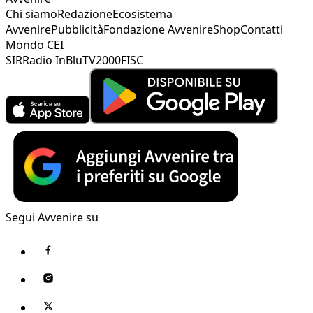
Chi siamo
Redazione
Ecosistema
Avvenire
Pubblicità
Fondazione Avvenire
Shop
Contatti
Mondo CEI
SIR
Radio InBlu
TV2000
FISC
Segui Avvenire su