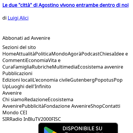
Le due "città" di Agostino vivono entrambe dentro di noi
di
Luigi Alici
Abbonati ad Avvenire
Sezioni del sito
Home
Attualità
Politica
Mondo
Agorà
Podcast
Chiesa
Idee e
Commenti
Economia
Vita e
Cura
Famiglia
Rubriche
Multimedia
Ecosistema avvenire
Pubblicazioni
Edizioni locali
L'economia civile
Gutenberg
Popotus
Pop
Up
Luoghi dell'Infinito
Avvenire
Chi siamo
Redazione
Ecosistema
Avvenire
Pubblicità
Fondazione Avvenire
Shop
Contatti
Mondo CEI
SIR
Radio InBlu
TV2000
FISC