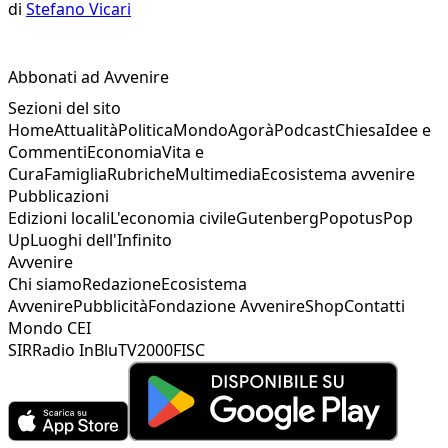
di
Stefano Vicari
Abbonati ad Avvenire
Sezioni del sito
Home
Attualità
Politica
Mondo
Agorà
Podcast
Chiesa
Idee e
Commenti
Economia
Vita e
Cura
Famiglia
Rubriche
Multimedia
Ecosistema avvenire
Pubblicazioni
Edizioni locali
L'economia civile
Gutenberg
Popotus
Pop
Up
Luoghi dell'Infinito
Avvenire
Chi siamo
Redazione
Ecosistema
Avvenire
Pubblicità
Fondazione Avvenire
Shop
Contatti
Mondo CEI
SIR
Radio InBlu
TV2000
FISC