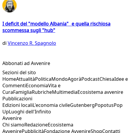
I deficit del "modello Albania" e quella rischiosa
scommessa sugli "hub"
di
Vincenzo R. Spagnolo
Abbonati ad Avvenire
Sezioni del sito
Home
Attualità
Politica
Mondo
Agorà
Podcast
Chiesa
Idee e
Commenti
Economia
Vita e
Cura
Famiglia
Rubriche
Multimedia
Ecosistema avvenire
Pubblicazioni
Edizioni locali
L'economia civile
Gutenberg
Popotus
Pop
Up
Luoghi dell'Infinito
Avvenire
Chi siamo
Redazione
Ecosistema
Avvenire
Pubblicità
Fondazione Avvenire
Shop
Contatti