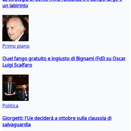
un labirinto
Primo piano
Quel fango gratuito e ingiusto di Bignami (FdI) su Oscar
Luigi Scalfaro
Politica
Giorgetti: l'Ue deciderà a ottobre sulla clausola di
salvaguardia