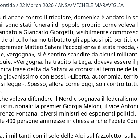
a Pontida / 22 March 2026 / ANSA/MICHELE MARAVIGLIA
 puri anche contro il tricolore, domenica è andato in s
, sono stati funerali di popolo proprio come voleva la
ndato a Giancarlo Giorgetti, visibilmente commosso p
 verde al collo hanno tributato gli applausi più sentit
cepremier Matteo Salvini l'accoglienza è stata fredda,
de, vergogna», si è sentito scandire da alcuni militant
uie. «Vergogna, ha tradito la Lega, doveva essere il
ica frase detta da Salvini ai cronisti al termine della
 giovanissimo con Bossi. «Libertà, autonomia, territori
- si legge -. Spesso, allora come oggi, soli contro t
.
, che voleva difendere il Nord e sognava il federalis
stituzionali: la premier Giorgia Meloni, il vice Antonio
enzo Fontana, diversi ministri ed esponenti politici. 
le 400 persone ammesse in chiesa anche Fedele Confalo
 i militanti con il sole delle Alpi sul fazzoletto, sull