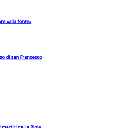
are «alla fonte»
oso di san Francesco
 martiri de La Rioja