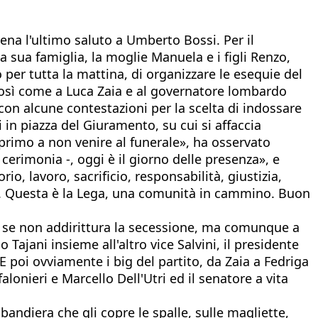
cena l'ultimo saluto a Umberto Bossi. Per il
 sua famiglia, la moglie Manuela e i figli Renzo,
er tutta la mattina, di organizzare le esequie del
i, così come a Luca Zaia e al governatore lombardo
 con alcune contestazioni per la scelta di indossare
i in piazza del Giuramento, su cui si affaccia
 primo a non venire al funerale», ha osservato
 cerimonia -, oggi è il giorno delle presenza», e
o, lavoro, sacrificio, responsabilità, giustizia,
utti. Questa è la Lega, una comunità in cammino. Buon
mo se non addirittura la secessione, ma comunque a
 Tajani insieme all'altro vice Salvini, il presidente
E poi ovviamente i big del partito, da Zaia a Fedriga
nieri e Marcello Dell'Utri ed il senatore a vita
a bandiera che gli copre le spalle, sulle magliette,