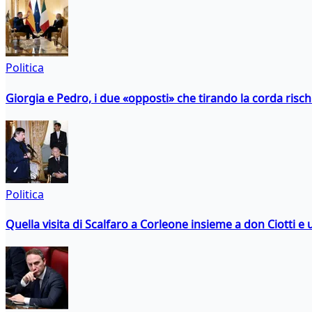
Politica
Giorgia e Pedro, i due «opposti» che tirando la corda risc
Politica
Quella visita di Scalfaro a Corleone insieme a don Ciotti e u