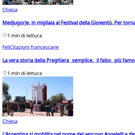
Chiesa
Medjugorje, in migliaia al Festival della Gioventù. Per torn
1 min di lettura
FeliCitazioni francescane
La vera storia della Preghiera semplice, il falso più fam
1 min di lettura
Chiesa
L'Argentina si mobilita nel nome del vescovo Angelelli e dei