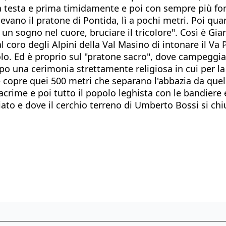
a testa e prima timidamente e poi con sempre più forza
vano il pratone di Pontida, lì a pochi metri. Poi quan
n sogno nel cuore, bruciare il tricolore". Così è Gian
 al coro degli Alpini della Val Masino di intonare il 
lo. Ed è proprio sul "pratone sacro", dove campeggia l
o una cerimonia strettamente religiosa in cui per la p
opre quei 500 metri che separano l'abbazia da quello 
acrime e poi tutto il popolo leghista con le bandiere e g
iato e dove il cerchio terreno di Umberto Bossi si chi