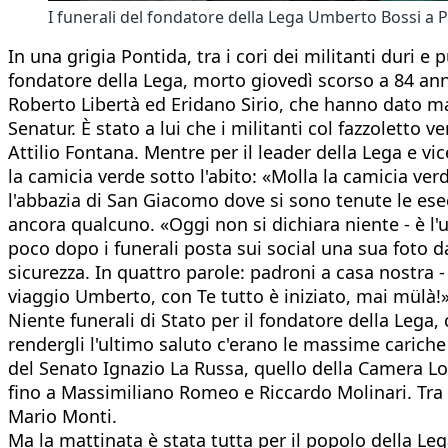
I funerali del fondatore della Lega Umberto Bossi 
In una grigia Pontida, tra i cori dei militanti duri e
fondatore della Lega, morto giovedì scorso a 84 anni
Roberto Libertà ed Eridano Sirio, che hanno dato ma
Senatur. È stato a lui che i militanti col fazzoletto
Attilio Fontana. Mentre per il leader della Lega e vi
la camicia verde sotto l'abito: «Molla la camicia ver
l'abbazia di San Giacomo dove si sono tenute le eseq
ancora qualcuno. «Oggi non si dichiara niente - è l'un
poco dopo i funerali posta sui social una sua foto da
sicurezza. In quattro parole: padroni a casa nostra 
viaggio Umberto, con Te tutto è iniziato, mai mülà!»
Niente funerali di Stato per il fondatore della Lega
rendergli l'ultimo saluto c'erano le massime cariche i
del Senato Ignazio La Russa, quello della Camera Lor
fino a Massimiliano Romeo e Riccardo Molinari. Tra 
Mario Monti.
Ma la mattinata è stata tutta per il popolo della Lega,