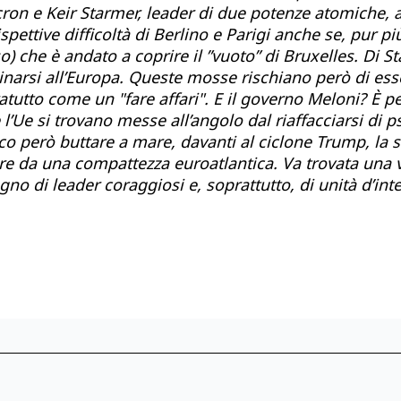
on e Keir Starmer, leader di due potenze atomiche, a 
spettive difficoltà di Berlino e Parigi anche se, pur pi
o) che è andato a coprire il ”vuoto” di Bruxelles. Di 
cinarsi all’Europa. Queste mosse rischiano però di ess
atutto come un "fare affari". E il governo Meloni? È pe
e l’Ue si trovano messe all’angolo dal riaffacciarsi di
co però buttare a mare, davanti al ciclone Trump, la s
e da una compattezza euroatlantica. Va trovata una vi
no di leader coraggiosi e, soprattutto, di unità d’inten