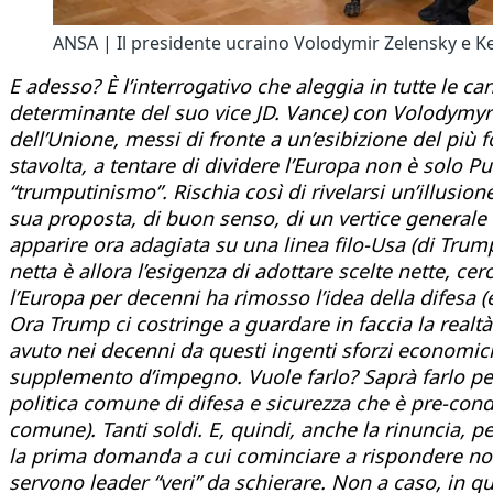
ANSA | Il presidente ucraino Volodymir Zelensky e K
E adesso? È l’interrogativo che aleggia in tutte le 
determinante del suo vice JD. Vance) con Volodymyr 
dell’Unione, messi di fronte a un’esibizione del più f
stavolta, a tentare di dividere l’Europa non è solo P
“trumputinismo”. Rischia così di rivelarsi un’illusio
sua proposta, di buon senso, di un vertice generale f
apparire ora adagiata su una linea filo-Usa (di Tru
netta è allora l’esigenza di adottare scelte nette, c
l’Europa per decenni ha rimosso l’idea della difesa (
Ora Trump ci costringe a guardare in faccia la realtà
avuto nei decenni da questi ingenti sforzi economici
supplemento d’impegno. Vuole farlo? Saprà farlo per 
politica comune di difesa e sicurezza che è pre-con
comune). Tanti soldi. E, quindi, anche la rinuncia, 
la prima domanda a cui cominciare a rispondere non
servono leader “veri” da schierare. Non a caso, in qu