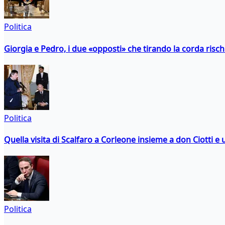
Politica
Giorgia e Pedro, i due «opposti» che tirando la corda risc
Politica
Quella visita di Scalfaro a Corleone insieme a don Ciotti e u
Politica