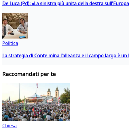
De Luca (Pd): «La sinistra più unita della destra sull'Europ
Politica
La strategia di Conte mina l'alleanza e il campo largo è un 
Raccomandati per te
Chiesa