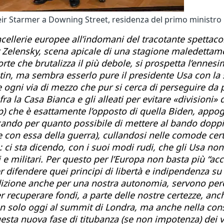
eir Starmer a Downing Street, residenza del primo ministro 
cancellerie europee all’indomani del tracotante spetta
Zelensky, scena apicale di una stagione maledettame
orte che brutalizza il più debole, si prospetta l’ennes
utin, ma sembra esserlo pure il presidente Usa con la 
ne ogni via di mezzo che pur si cerca di perseguire da 
ra la Casa Bianca e gli alleati per evitare «divisioni»
mp) che è esattamente l’opposto di quella Biden, appo
ercando per quanto possibile di mettere al bando doppie
e con essa della guerra), cullandosi nelle comode cert
: ci sta dicendo, con i suoi modi rudi, che gli Usa non
 e militari. Per questo per l’Europa
non basta più “acc
difendere quei principi di libertà e indipendenza su c
dizione anche per una nostra autonomia, servono però
per recuperare fondi, a parte delle nostre certezze, a
 solo oggi al summit di Londra, ma anche nella cons
esta nuova fase di titubanza (se non impotenza) dei ver