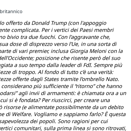
britannico
colo offerto da Donald Trump (con l'appoggio
nte complicata. Per i vertici dei Paesi membri
imo bivio tra due fuochi. Con l’aggravante che,
sua dose di disprezzo verso l’Ue, in una sorta di
parte di vari premier, inclusa Giorgia Meloni con la
 dell’Occidente; posizione che risente però del suo
ggiata a suo tempo dalla leader di FdI. Sempre più
zze di troppo. Al fondo di tutto c’è una verità:
ezze offerte dagli States tramite l’ombrello Nato.
 considerano più sufficiente il “ritorno” che hanno
odarsi” agli invii di armamenti:
è chiamata ora a un
ui si è fondata? Per riuscirci, per creare una
 risorse (e alimentate possibilmente da un debito
nche di Welfare. Vogliamo e sappiamo farlo? È questa
apevolezza dei popoli. Sono ragioni per cui
tici comunitari, sulla prima linea si sono ritrovati,