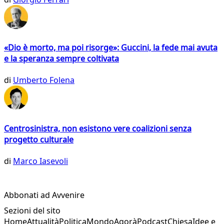
«Dio è morto, ma poi risorge»: Guccini, la fede mai avuta
e la speranza sempre coltivata
di
Umberto Folena
Centrosinistra, non esistono vere coalizioni senza
progetto culturale
di
Marco Iasevoli
Abbonati ad Avvenire
Sezioni del sito
Home
Attualità
Politica
Mondo
Agorà
Podcast
Chiesa
Idee e