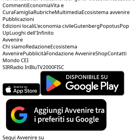
Commenti
Economia
Vita e
Cura
Famiglia
Rubriche
Multimedia
Ecosistema avvenire
Pubblicazioni
Edizioni locali
L'economia civile
Gutenberg
Popotus
Pop
Up
Luoghi dell'Infinito
Avvenire
Chi siamo
Redazione
Ecosistema
Avvenire
Pubblicità
Fondazione Avvenire
Shop
Contatti
Mondo CEI
SIR
Radio InBlu
TV2000
FISC
Segui Avvenire su