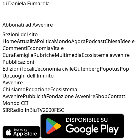
di
Daniela Fumarola
Abbonati ad Avvenire
Sezioni del sito
Home
Attualità
Politica
Mondo
Agorà
Podcast
Chiesa
Idee e
Commenti
Economia
Vita e
Cura
Famiglia
Rubriche
Multimedia
Ecosistema avvenire
Pubblicazioni
Edizioni locali
L'economia civile
Gutenberg
Popotus
Pop
Up
Luoghi dell'Infinito
Avvenire
Chi siamo
Redazione
Ecosistema
Avvenire
Pubblicità
Fondazione Avvenire
Shop
Contatti
Mondo CEI
SIR
Radio InBlu
TV2000
FISC