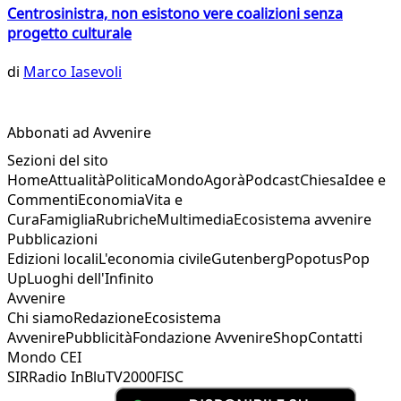
Centrosinistra, non esistono vere coalizioni senza
progetto culturale
di
Marco Iasevoli
Abbonati ad Avvenire
Sezioni del sito
Home
Attualità
Politica
Mondo
Agorà
Podcast
Chiesa
Idee e
Commenti
Economia
Vita e
Cura
Famiglia
Rubriche
Multimedia
Ecosistema avvenire
Pubblicazioni
Edizioni locali
L'economia civile
Gutenberg
Popotus
Pop
Up
Luoghi dell'Infinito
Avvenire
Chi siamo
Redazione
Ecosistema
Avvenire
Pubblicità
Fondazione Avvenire
Shop
Contatti
Mondo CEI
SIR
Radio InBlu
TV2000
FISC