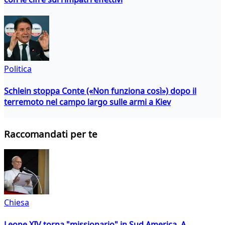
Politica
Schlein stoppa Conte («Non funziona così») dopo il
terremoto nel campo largo sulle armi a Kiev
Raccomandati per te
Chiesa
Leone XIV torna "missionario" in Sud America. A