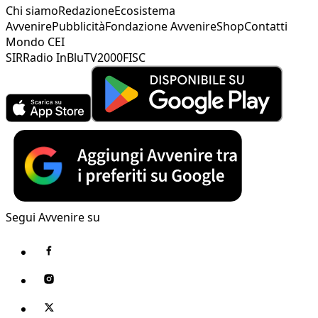
Chi siamo
Redazione
Ecosistema
Avvenire
Pubblicità
Fondazione Avvenire
Shop
Contatti
Mondo CEI
SIR
Radio InBlu
TV2000
FISC
Segui Avvenire su