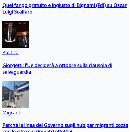
Quel fango gratuito e ingiusto di Bignami (FdI) su Oscar
Luigi Scalfaro
Politica
Giorgetti: l'Ue deciderà a ottobre sulla clausola di
salvaguardia
Migranti
Perché la linea del Governo sugli hub per migranti cozza
con le cifre sui rimpatri effettivi