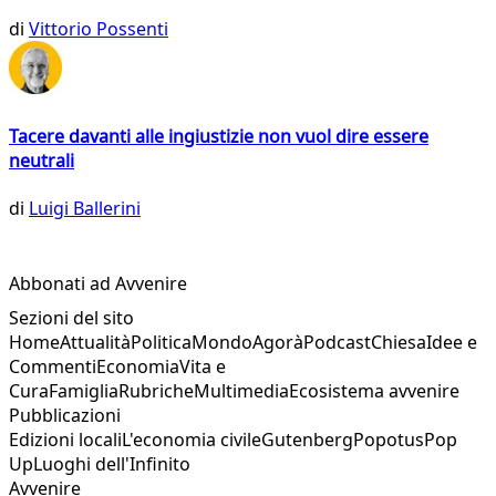
di
Vittorio Possenti
Tacere davanti alle ingiustizie non vuol dire essere
neutrali
di
Luigi Ballerini
Abbonati ad Avvenire
Sezioni del sito
Home
Attualità
Politica
Mondo
Agorà
Podcast
Chiesa
Idee e
Commenti
Economia
Vita e
Cura
Famiglia
Rubriche
Multimedia
Ecosistema avvenire
Pubblicazioni
Edizioni locali
L'economia civile
Gutenberg
Popotus
Pop
Up
Luoghi dell'Infinito
Avvenire