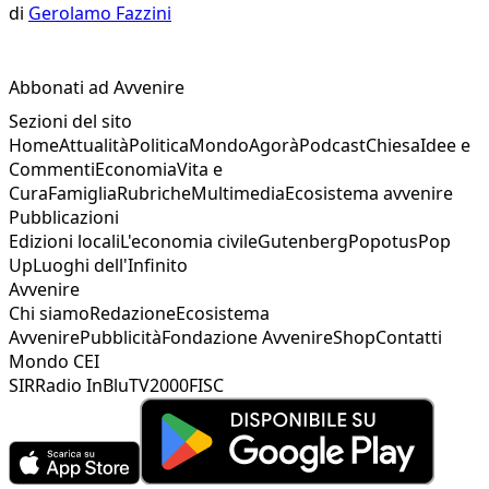
di
Gerolamo Fazzini
Abbonati ad Avvenire
Sezioni del sito
Home
Attualità
Politica
Mondo
Agorà
Podcast
Chiesa
Idee e
Commenti
Economia
Vita e
Cura
Famiglia
Rubriche
Multimedia
Ecosistema avvenire
Pubblicazioni
Edizioni locali
L'economia civile
Gutenberg
Popotus
Pop
Up
Luoghi dell'Infinito
Avvenire
Chi siamo
Redazione
Ecosistema
Avvenire
Pubblicità
Fondazione Avvenire
Shop
Contatti
Mondo CEI
SIR
Radio InBlu
TV2000
FISC