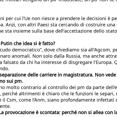
ni per cui l’Ue non riesce a prendere le decisioni è p
. Anzi, con altri Paesi sta cercando di costruire una 
ta insieme sulla base dell'accettazione dello stato di 
 Putin che idea si è fatto?
do democratico”, dove chiediamo sia all'Agcom, per q
 denaro anomali. Non solo dalla Russia, ma anche attr
alsato da chi ha interesse di disgregare l'Europa. Qu
ondo.
eparazione delle carriere in magistratura. Non vede i
rno sui pm.
o molto contrario al controllo dei pm da parte dell’e
 perché altrimenti è chiaro che le funzioni le separi,
 il Csm, come l’Anm, siano profondamente infettati da
ente.
 La provocazione è scontata: perché non si allea con 