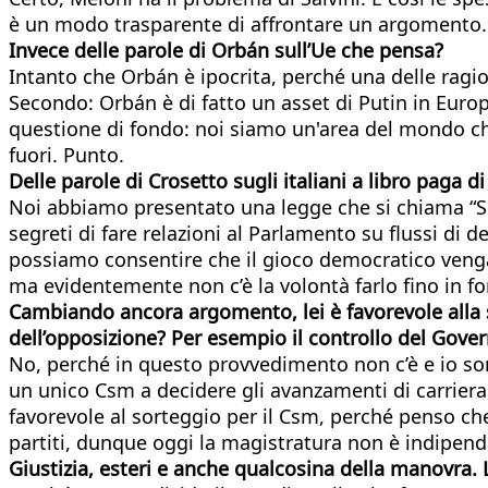
è un modo trasparente di affrontare un argomento.
Invece delle parole di Orbán sull’Ue che pensa?
Intanto che Orbán è ipocrita, perché una delle ragio
Secondo: Orbán è di fatto un asset di Putin in Europa
questione di fondo: noi siamo un'area del mondo che s
fuori. Punto.
Delle parole di Crosetto sugli italiani a libro paga di
Noi abbiamo presentato una legge che si chiama “Scu
segreti di fare relazioni al Parlamento su flussi di
possiamo consentire che il gioco democratico venga f
ma evidentemente non c’è la volontà farlo fino in f
Cambiando ancora argomento, lei è favorevole alla s
dell’opposizione? Per esempio il controllo del Gove
No, perché in questo provvedimento non c’è e io son
un unico Csm a decidere gli avanzamenti di carriera,
favorevole al sorteggio per il Csm, perché penso che
partiti, dunque oggi la magistratura non è indipend
Giustizia, esteri e anche qualcosina della manovra.