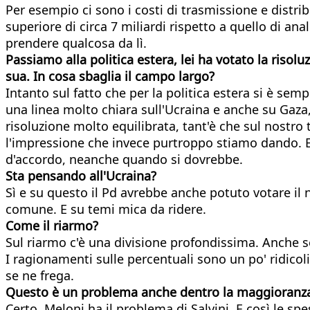
Per esempio ci sono i costi di trasmissione e distrib
superiore di circa 7 miliardi rispetto a quello di an
prendere qualcosa da lì.
Passiamo alla politica estera, lei ha votato la riso
sua. In cosa sbaglia il campo largo?
Intanto sul fatto che per la politica estera si è sem
una linea molto chiara sull'Ucraina e anche su Gaza,
risoluzione molto equilibrata, tant'è che sul nostro
l'impressione che invece purtroppo stiamo dando. E c
d'accordo, neanche quando si dovrebbe.
Sta pensando all'Ucraina?
Sì e su questo il Pd avrebbe anche potuto votare il 
comune. E su temi mica da ridere.
Come il riarmo?
Sul riarmo c'è una divisione profondissima. Anche s
I ragionamenti sulle percentuali sono un po' ridicoli
se ne frega.
Questo è un problema anche dentro la maggioranza
Certo, Meloni ha il problema di Salvini. E così le s