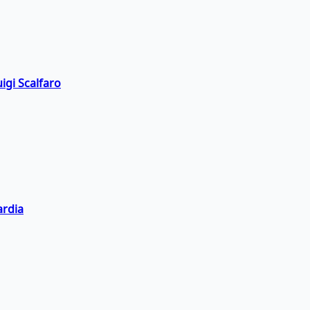
igi Scalfaro
ardia