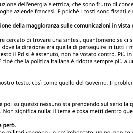
uzione dell'energia elettrica, che sono frutto di conc
aloghe aziende francesi. E poiché i costi sono fissati
luzione della maggioranza sulle comunicazioni in vist
pre cercato di trovare una sintesi, quantomeno se ci s
 dove la direzione era quella di perseguire in tutti 
 testo il Pd si è astenuto, non ha votato contro. Più
ioè che la politica italiana è ridotta sempre più a u
nostro testo, così come quello del Governo. Il proble
e poi su questo nessuno sta prendendo sul serio la qu
. Non significa nulla: il tema e cosa metti dentro quel
 però.
pese militari vengono un po' imboscate, un po' non s