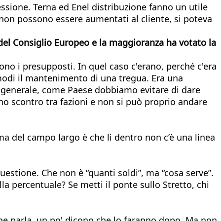
essione. Terna ed Enel distribuzione fanno un utile
 e non possono essere aumentati al cliente, si poteva
a del Consiglio Europeo e la maggioranza ha votato la
ono i presupposti. In quel caso c'erano, perché c'era
i modi il mantenimento di una tregua. Era una
 in generale, come Paese dobbiamo evitare di dare
no scontro tra fazioni e non si può proprio andare
ma del campo largo è che lì dentro non c’è una linea
estione. Che non è “quanti soldi”, ma “cosa serve”.
la percentuale? Se metti il ponte sullo Stretto, chi
e ne parla, un po' dicono che lo faranno dopo. Ma non