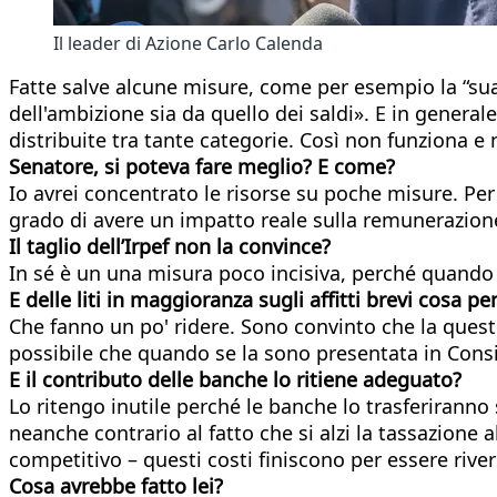
Il leader di Azione Carlo Calenda
Fatte salve alcune misure, come per esempio la “sua
dell'ambizione sia da quello dei saldi». E in generale
distribuite tra tante categorie. Così non funziona e 
Senatore, si poteva fare meglio? E come?
Io avrei concentrato le risorse su poche misure. Per
grado di avere un impatto reale sulla remunerazione
Il taglio dell’Irpef non la convince?
In sé è un una misura poco incisiva, perché quando l
E delle liti in maggioranza sugli affitti brevi cosa pe
Che fanno un po' ridere. Sono convinto che la questi
possibile che quando se la sono presentata in Cons
E il contributo delle banche lo ritiene adeguato?
Lo ritengo inutile perché le banche lo trasferiranno s
neanche contrario al fatto che si alzi la tassazione
competitivo – questi costi finiscono per essere rivers
Cosa avrebbe fatto lei?