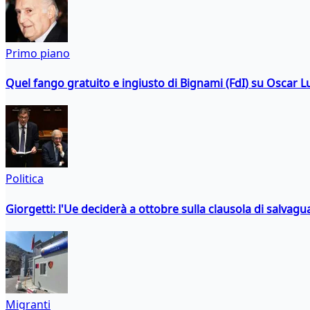
Primo piano
Quel fango gratuito e ingiusto di Bignami (FdI) su Oscar Lu
Politica
Giorgetti: l'Ue deciderà a ottobre sulla clausola di salvagu
Migranti