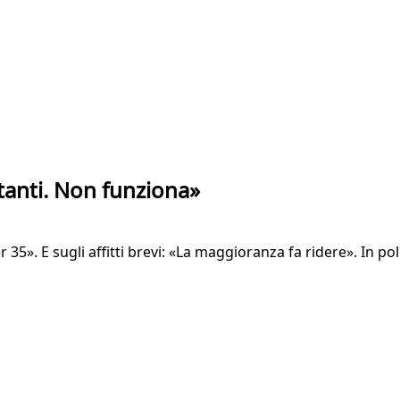
anti. Non funziona»
er 35». E sugli affitti brevi: «La maggioranza fa ridere». In p