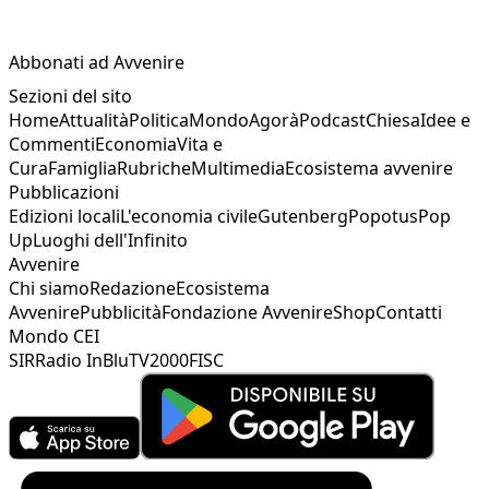
Abbonati ad Avvenire
Sezioni del sito
Home
Attualità
Politica
Mondo
Agorà
Podcast
Chiesa
Idee e
Commenti
Economia
Vita e
Cura
Famiglia
Rubriche
Multimedia
Ecosistema avvenire
Pubblicazioni
Edizioni locali
L'economia civile
Gutenberg
Popotus
Pop
Up
Luoghi dell'Infinito
Avvenire
Chi siamo
Redazione
Ecosistema
Avvenire
Pubblicità
Fondazione Avvenire
Shop
Contatti
Mondo CEI
SIR
Radio InBlu
TV2000
FISC