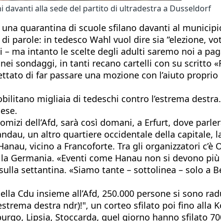
 davanti alla sede del partito di ultradestra a Dusseldorf
i una quarantina di scuole sfilano davanti al municipio 
di parole: in tedesco Wahl vuol dire sia “elezione, voto
 – ma intanto le scelte degli adulti saremo noi a pag
ei sondaggi, in tanti recano cartelli con su scritto «
tato di far passare una mozione con l’aiuto proprio d
bilitano migliaia di tedeschi contro l’estrema destr
aese.
mizi dell’Afd, sarà così domani, a Erfurt, dove parler
pandau, un altro quartiere occidentale della capitale
 Hanau, vicino a Francoforte. Tra gli organizzatori c’
 la Germania. «Eventi come Hanau non si devono più ri
 sulla settantina. «Siamo tante – sottolinea – solo a 
o della Cdu insieme all’Afd, 250.000 persone si sono r
’estrema destra ndr)!", un corteo sfilato poi fino all
rgo, Lipsia, Stoccarda, quel giorno hanno sfilato 7