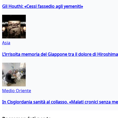
Gli Houthi: «Cessi l’assedio agli yemeniti»
Asia
L’irrisolta memoria del Giappone tra il dolore di Hiroshima
Medio Oriente
In Cisgiordania sanità al collasso. «Malati cronici senza med