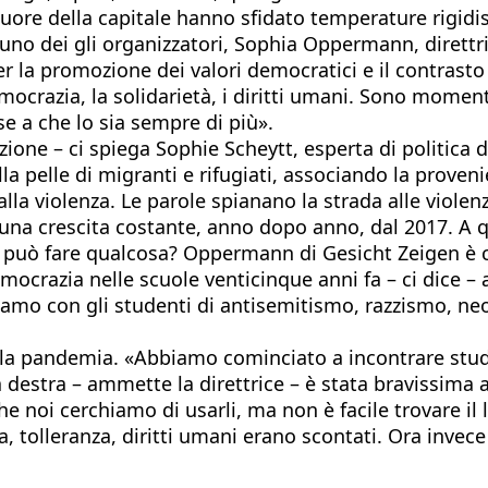
cuore della capitale hanno sfidato temperature rigid
no dei gli organizzatori, Sophia Oppermann, direttric
 la promozione dei valori democratici e il contrasto 
mocrazia, la solidarietà, i diritti umani. Sono momen
se a che lo sia sempre di più».
one – ci spiega Sophie Scheytt, esperta di politica 
la pelle di migranti e rifugiati, associando la proven
violenza. Le parole spianano la strada alle violenze»
n una crescita costante, anno dopo anno, dal 2017. A 
 Si può fare qualcosa? Oppermann di Gesicht Zeigen è 
crazia nelle scuole venticinque anni fa – ci dice – 
iamo con gli studenti di antisemitismo, razzismo, ne
la pandemia. «Abbiamo cominciato a incontrare studen
 destra – ammette la direttrice – è stata bravissima a
Anche noi cerchiamo di usarli, ma non è facile trovare
a, tolleranza, diritti umani erano scontati. Ora inve