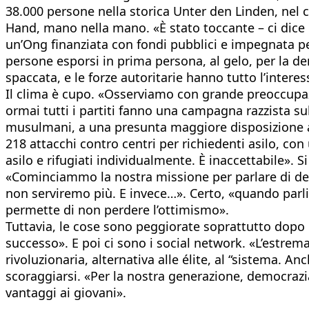
38.000 persone nella storica Unter den Linden, nel 
Hand, mano nella mano. «È stato toccante – ci dice u
un’Ong finanziata con fondi pubblici e impegnata per
persone esporsi in prima persona, al gelo, per la de
spaccata, e le forze autoritarie hanno tutto l’interes
Il clima è cupo. «Osserviamo con grande preoccupazi
ormai tutti i partiti fanno una campagna razzista sul
musulmani, a una presunta maggiore disposizione alla 
218 attacchi contro centri per richiedenti asilo, co
asilo e rifugiati individualmente. È inaccettabile».
«Cominciammo la nostra missione per parlare di demo
non serviremo più. E invece…». Certo, «quando parl
permette di non perdere l’ottimismo».
Tuttavia, le cose sono peggiorate soprattutto dopo 
successo». E poi ci sono i social network. «L’estrema
rivoluzionaria, alternativa alle élite, al “sistema. 
scoraggiarsi. «Per la nostra generazione, democrazi
vantaggi ai giovani».