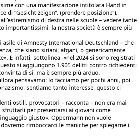
issime con una manifestazione intitolata Hand in
e di “Gesicht zeigen”, (prendere posizione”),
all’estremismo di destra nelle scuole – vedere tante
to importantissimi, la nostra società è sempre più
di asilo di Amnesty International Deutschland – che
ienza, che siano siriani, afgani, o genericamente
. E infatti, sottolinea, «nel 2024 si sono registrati
questo si aggiungono 1.905 delitti contro richiedenti
convinta di sì, ma è sempre più arduo.
allora pensavamo: lo facciamo per pochi anni, poi
onazismo, sentiamo tanto interesse, questo ci
ti ostili, provocatori – racconta – non era mai
 sfruttarli per presentarsi ai giovani come
 il linguaggio giusto». Oppermann non vuole
ce dovremo rimboccarci le maniche per spiegarne i