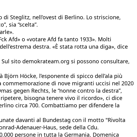
di Steglitz, nell’ovest di Berlino. Lo striscione,
”, sia “scelta”.
arle».
Fck Afd» o «votare Afd fa tanto 1933». Molti
ell’estrema destra. «È stata rotta una diga», dice
a. Sul sito demokrateam.org si possono consultare,
à Björn Höcke, l’esponente di spicco dell’ala più
, la commemorazione di nove migranti uccisi nel 2020
è Omas gegen Rechts, le “nonne contro la destra”,
petere, bisogna tenere vivo il ricordo», ci dice
Berlino circa 700. Combattiamo per difendere la
adunate davanti al Bundestag con il motto "Rivolta
a Konrad-Adenauer-Haus, sede della Cdu.
00.000 persone in tutta la Germania. Domenica