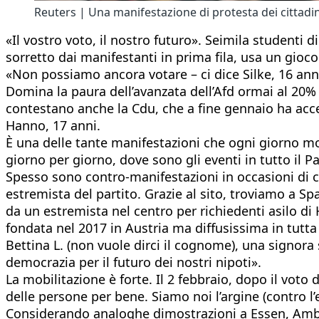
Reuters | Una manifestazione di protesta dei cittadini
«Il vostro voto, il nostro futuro». Seimila studenti d
sorretto dai manifestanti in prima fila, usa un gioco 
«Non possiamo ancora votare – ci dice Silke, 16 anni
Domina la paura dell’avanzata dell’Afd ormai al 20% n
contestano anche la Cdu, che a fine gennaio ha accet
Hanno, 17 anni.
È una delle tante manifestazioni che ogni giorno mo
giorno per giorno, dove sono gli eventi in tutto il P
Spesso sono contro-manifestazioni in occasioni di co
estremista del partito. Grazie al sito, troviamo a S
da un estremista nel centro per richiedenti asilo di
fondata nel 2017 in Austria ma diffusissima in tutta
Bettina L. (non vuole dirci il cognome), una signora
democrazia per il futuro dei nostri nipoti».
La mobilitazione è forte. Il 2 febbraio, dopo il vot
delle persone per bene. Siamo noi l’argine (contro l
Considerando analoghe dimostrazioni a Essen, Ambu