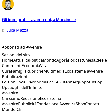
Gli immigrati eravamo noi, a Marcinelle
di
Luca Mazza
Abbonati ad Avvenire
Sezioni del sito
Home
Attualità
Politica
Mondo
Agorà
Podcast
Chiesa
Idee e
Commenti
Economia
Vita e
Cura
Famiglia
Rubriche
Multimedia
Ecosistema avvenire
Pubblicazioni
Edizioni locali
L'economia civile
Gutenberg
Popotus
Pop
Up
Luoghi dell'Infinito
Avvenire
Chi siamo
Redazione
Ecosistema
Avvenire
Pubblicità
Fondazione Avvenire
Shop
Contatti
Mondo CEI