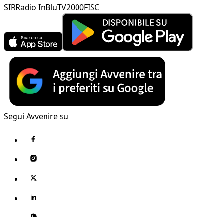
SIR
Radio InBlu
TV2000
FISC
Segui Avvenire su