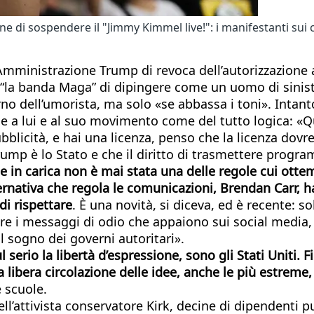
ione di sospendere il "Jimmy Kimmel live!": i manifestanti sui
l’Amministrazione Trump di revoca dell’autorizzazione
a banda Maga” di dipingere come un uomo di sinistra l
orno dell’umorista, ma solo «se abbassa i toni». Inta
tiche a lui e al suo movimento come del tutto logica: 
bblicità, e hai una licenza, penso che la licenza dovr
ump è lo Stato e che il diritto di trasmettere program
nte in carica non è mai stata una delle regole cui ot
overnativa che regola le comunicazioni, Brendan Carr, h
di rispettare
. È una novità, si diceva, ed è recente: sol
re i messaggi di odio che appaiono sui social media, s
l sogno dei governi autoritari».
erio la libertà d’espressione, sono gli Stati Uniti. 
a libera circolazione delle idee, anche le più estreme,
e scuole.
ell’attivista conservatore Kirk, decine di dipendenti p