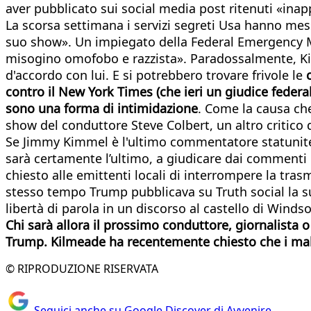
aver pubblicato sui social media post ritenuti «inap
La scorsa settimana i servizi segreti Usa hanno me
suo show». Un impiegato della Federal Emergency 
misogino omofobo e razzista». Paradossalmente, Kirk 
d'accordo con lui. E si potrebbero trovare frivole le
contro il New York Times (che ieri un giudice federa
sono una forma di intimidazione
. Come la causa ch
show del conduttore Steve Colbert, un altro critico 
Se Jimmy Kimmel è l'ultimo commentatore statunite
sarà certamente l’ultimo, a giudicare dai commenti
chiesto alle emittenti locali di interrompere la tr
stesso tempo Trump pubblicava su Truth social la s
libertà di parola in un discorso al castello di Windso
Chi sarà allora il prossimo conduttore, giornalista 
Trump. Kilmeade ha recentemente chiesto che i mala
© RIPRODUZIONE RISERVATA
Seguici anche su Google Discover di Avvenire