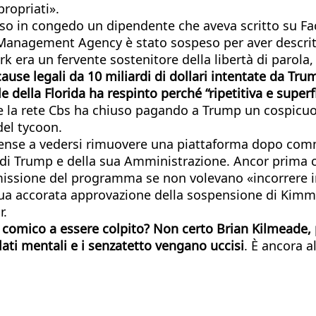
propriati».
sso in congedo un dipendente che aveva scritto su F
Management Agency è stato sospeso per aver descrit
era un fervente sostenitore della libertà di parola, 
cause legali da 10 miliardi di dollari intentate da Trum
le della Florida ha respinto perché “ripetitiva e sup
e la rete Cbs ha chiuso pagando a Trump un cospicuo
del tycoon.
nse a vedersi rimuovere una piattaforma dopo commen
 di Trump e della sua Amministrazione. Ancor prima c
asmissione del programma se non volevano «incorrere i
ua accorata approvazione della sospensione di Kimmel
r.
o comico a essere colpito? Non certo Brian Kilmeade, 
ti mentali e i senzatetto vengano uccisi
. È ancora a