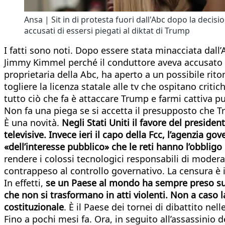
Ansa | Sit in di protesta fuori dall'Abc dopo la decis
accusati di essersi piegati al diktat di Trump
I fatti sono noti. Dopo essere stata minacciata dal
Jimmy Kimmel perché il conduttore aveva accusato “l
proprietaria della Abc, ha aperto a un possibile rit
togliere la licenza statale alle tv che ospitano cri
tutto ciò che fa è attaccare Trump e farmi cattiva pu
Non fa una piega se si accetta il presupposto che Tr
È una novità.
Negli Stati Uniti il favore del preside
televisive. Invece ieri il capo della Fcc, l’agenzia g
«dell’interesse pubblico» che le reti hanno l’obbligo 
rendere i colossi tecnologici responsabili di modera
contrappeso al controllo governativo. La censura è i
In effetti,
se un Paese al mondo ha sempre preso sul s
che non si trasformano in atti violenti. Non a caso l
costituzionale
. È il Paese dei tornei di dibattito nell
Fino a pochi mesi fa. Ora, in seguito all’assassinio d