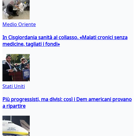
Medio Oriente
In Cisgiordania sanità al collasso. «Malati cronici senza
medicine, tagliati i fondi»
Stati Uniti
Più progressisti, ma divisi: così i Dem americani provano
a ripartire