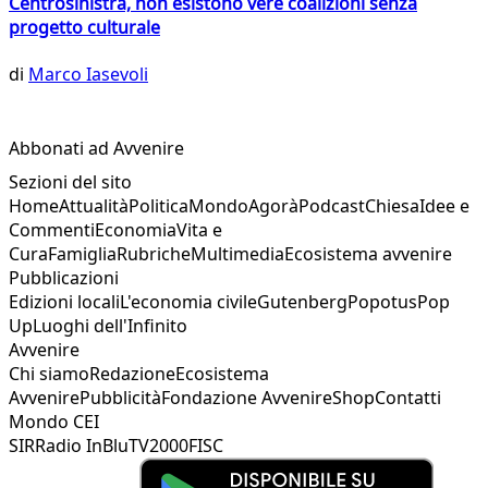
Centrosinistra, non esistono vere coalizioni senza
progetto culturale
di
Marco Iasevoli
Abbonati ad Avvenire
Sezioni del sito
Home
Attualità
Politica
Mondo
Agorà
Podcast
Chiesa
Idee e
Commenti
Economia
Vita e
Cura
Famiglia
Rubriche
Multimedia
Ecosistema avvenire
Pubblicazioni
Edizioni locali
L'economia civile
Gutenberg
Popotus
Pop
Up
Luoghi dell'Infinito
Avvenire
Chi siamo
Redazione
Ecosistema
Avvenire
Pubblicità
Fondazione Avvenire
Shop
Contatti
Mondo CEI
SIR
Radio InBlu
TV2000
FISC